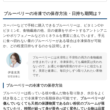
①ブルーベリージャム
②ブルーベリースムージー
③ブルーベリーマフィン
ブルーベリーの冷凍での保存方法・日持ち期間は？
スーパーなどで手軽に購入できるブルーベリーは、ビタミンCや
ビタミンE、食物繊維の他、目の健康をサポートするアントシアニ
ンやポリフェノールなどのミネラルを豊富に含んでいます。手元
に食べ切れない量のブルーベリーがある場合は冷凍保存が可能
か、どの程度日持ちするのかを説明します。
ブルーベリーには水溶性と不溶性の両方の食物繊維
が含まれています。冷凍保存しても繊維質は失われ
ないので、お通じや腸内環境のサポートに役立ちま
す。美容と健康に、毎日少しずつ取り入れたい果物
伊達友美
です。
管理栄養士
ブルーベリーの冷凍での保存方法
ブルーベリーは残っている枝や傷んだ物を取り除き、水分をよく
拭き取ることで冷凍庫での長期保存が可能です。
ブルーベリーが
傷んでいなくても天然の保護物質である白い粉状のブルームが落
ちていたり、時間が経って身が茶色っぽく変色している物は品質