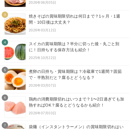
2026年06月05日
3
焼きそばの賞味期限切れは何日まで？1ヶ月・1週
間・10日後は大丈夫？
2026年03月12日
4
スイカの賞味期限は？半分に切った後・丸ごと別
に！日持ちする保存方法も紹介！
2025年10月22日
5
煮卵の日持ち・賞味期限は？冷蔵庫で1週間？固茹
で・半熟別だと？腐るとどうなる？
2026年03月07日
6
鶏肉の消費期限切れはいつまで？1〜2日過ぎても加
熱すればOK？腐るとどうなるかも紹介！
2026年07月03日
7
袋麺（インスタントラーメン）の賞味期限切れはい