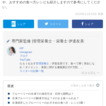
や、おすすめの食べ方レシピも紹介しますので参考にしてくださ
い。
2025年11月10日 更新
シェア
ツイート
シェア
専門家監修 |
管理栄養士・栄養士 伊達友美
HP
Instagram
ブログ
YouTube
心もうるおす
管理栄養士
：伊達友美です。食べて輝く美女にな
れ！ダイエット、美容に関する書籍累計157万部。...
ライターの記事一覧
目次
ブルーベリーの冷凍での保存方法・日持ち期間は？
冷凍ブルーベリーの解凍方法は？そのまま食べられる？
ブルーベリーの冷凍での保存方法
冷凍したブルーベリーは6ヶ月ほど日持ちする
冷凍保存したブルーベリーのおすすめの食べ方・レシピ3選！
①そのまま食べる【おすすめ】
②冷蔵庫で自然解凍する