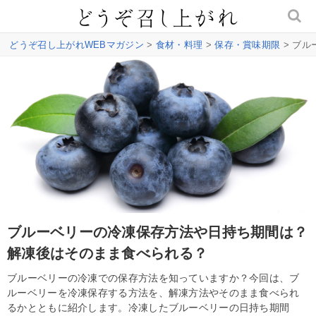
どうぞ召し上がれWEBマガジン
>
食材・料理
>
保存・賞味期限
> ブ
ブルーベリーの冷凍保存方法や日持ち期間は？
解凍後はそのまま食べられる？
ブルーベリーの冷凍での保存方法を知っていますか？今回は、ブ
ルーベリーを冷凍保存する方法を、解凍方法やそのまま食べられ
るかとともに紹介します。冷凍したブルーベリーの日持ち期間