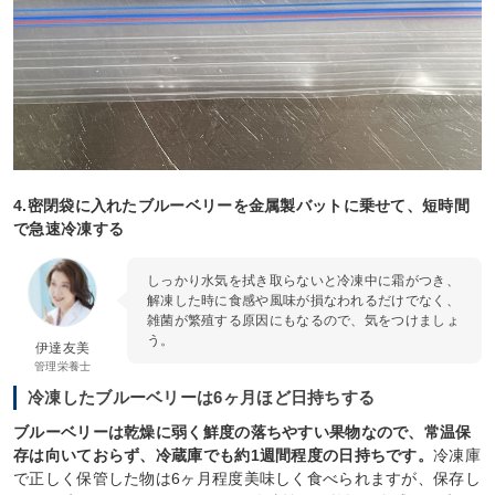
4.密閉袋に入れたブルーベリーを金属製バットに乗せて、短時間
で急速冷凍する
しっかり水気を拭き取らないと冷凍中に霜がつき、
解凍した時に食感や風味が損なわれるだけでなく、
雑菌が繁殖する原因にもなるので、気をつけましょ
う。
伊達友美
管理栄養士
冷凍したブルーベリーは6ヶ月ほど日持ちする
ブルーベリーは乾燥に弱く鮮度の落ちやすい果物なので、常温保
存は向いておらず、冷蔵庫でも約1週間程度の日持ちです。
冷凍庫
で正しく保管した物は6ヶ月程度美味しく食べられますが、保存し