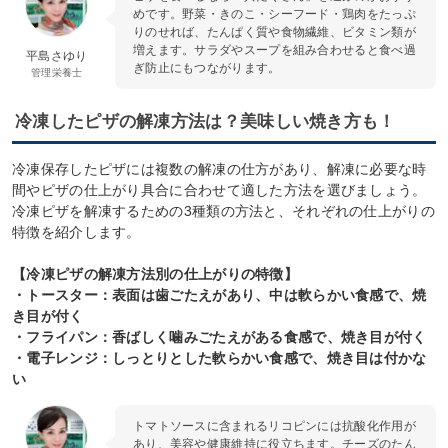
めです。野菜・きのこ・シーフード・鶏肉をたっぷ
りのせれば、たんぱく質や食物繊維、ビタミン類が
増えます。サラダやスープを組み合わせると食べ過
平島さゆり
ぎ防止にもつながります。
管理栄養士
冷凍したピザの解凍方法は？美味しい焼き方も！
冷凍保存したピザには複数の解凍の仕方があり、解凍に必要な時
間やピザの仕上がり具合に合わせて適した方法を選びましょう。
冷凍ピザを解凍するための3種類の方法と、それぞれの仕上がりの
特徴を紹介します。
【冷凍ピザの解凍方法別の仕上がりの特徴】
・トースター：表面は歯ごたえがあり、中は軟らかい食感で、焼
き目が付く
・フライパン：香ばしく噛みごたえがある食感で、焼き目が付く
・電子レンジ：しっとりとした軟らかい食感で、焼き目は付かな
い
トマトソースに含まれるリコピンには抗酸化作用が
あり、美容や健康維持に役立ちます。チーズのたん