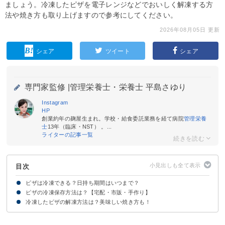
ましょう。冷凍したピザを電子レンジなどでおいしく解凍する方
法や焼き方も取り上げますので参考にしてください。
2026年08月05日 更新
シェア
ツイート
シェア
専門家監修 |
管理栄養士・栄養士 平島さゆり
Instagram
HP
創業約年の麹屋生まれ。学校・給食委託業務を経て病院
管理栄養
士
13年（臨床・NST） 。...
ライターの記事一覧
目次
ピザは冷凍できる？日持ち期間はいつまで？
ピザの冷凍保存方法は？【宅配・市販・手作り】
ピザは冷凍すると1ヶ月ほど日持ちする！
冷凍したピザの解凍方法は？美味しい焼き方も！
解凍方法①トースター
解凍方法②フライパン
解凍方法③電子レンジ