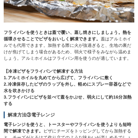
フライパンを使うときは蓋で覆い、蒸し焼きにしましょう。熱を
循環させることでピザをおいしく解凍できます。
蓋はアルミホイ
ルでも代用できます。加熱する際に火が強過ぎると、生地の裏だ
けが焦げてしまう場合があるため、弱火で様子をみながら温めま
しょう。アルミホイルはフライパン用を使うのが適しています。
【冷凍ピザをフライパンで解凍する方法
1.アルミホイルを丸めてから広げて、フライパンに敷く
2.冷凍保存したピザのラップを外し、軽めにスプレー容器などで
水を吹きかける
3.フライパンにピザを並べて蓋をかぶせ、弱火にして約16分加熱
する
解凍方法③電子レンジ
電子レンジを使うと、トースターやフライパンを使うよりも短時
間で解凍できます。
ピザにチーズをトッピングしてから加熱する
と、チーズがとろけて作り立てのような味わいが楽しめるでしょ