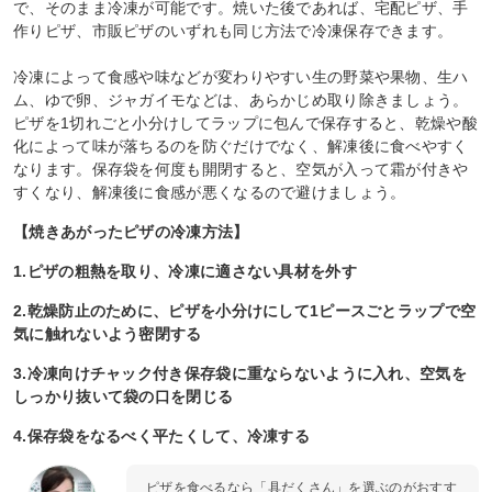
で、そのまま冷凍が可能です。焼いた後であれば、宅配ピザ、手
作りピザ、市販ピザのいずれも同じ方法で冷凍保存できます。
冷凍によって食感や味などが変わりやすい生の野菜や果物、生ハ
ム、ゆで卵、ジャガイモなどは、あらかじめ取り除きましょう。
ピザを1切れごと小分けしてラップに包んで保存すると、乾燥や酸
化によって味が落ちるのを防ぐだけでなく、解凍後に食べやすく
なります。保存袋を何度も開閉すると、空気が入って霜が付きや
すくなり、解凍後に食感が悪くなるので避けましょう。
【焼きあがったピザの冷凍方法】
1.ピザの粗熱を取り、冷凍に適さない具材を外す
2.乾燥防止のために、ピザを小分けにして1ピースごとラップで空
気に触れないよう密閉する
3.冷凍向けチャック付き保存袋に重ならないように入れ、空気を
しっかり抜いて袋の口を閉じる
4.保存袋をなるべく平たくして、冷凍する
ピザを食べるなら「具だくさん」を選ぶのがおすす