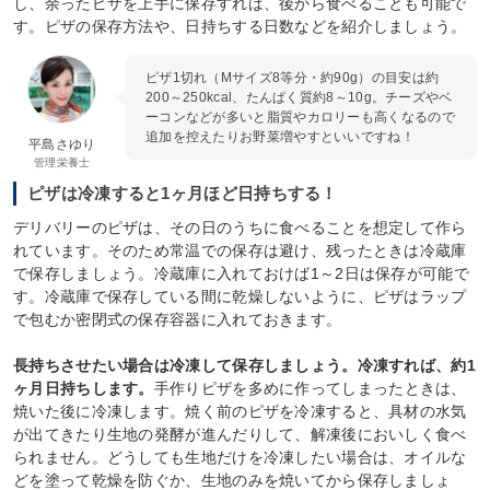
し、余ったピザを上手に保存すれば、後から食べることも可能で
す。ピザの保存方法や、日持ちする日数などを紹介しましょう。
ピザ1切れ（Mサイズ8等分・約90g）の目安は約
200～250kcal、たんぱく質約8～10g。チーズやベ
ーコンなどが多いと脂質やカロリーも高くなるので
追加を控えたりお野菜増やすといいですね！
平島さゆり
管理栄養士
ピザは冷凍すると1ヶ月ほど日持ちする！
デリバリーのピザは、その日のうちに食べることを想定して作ら
れています。そのため常温での保存は避け、残ったときは冷蔵庫
で保存しましょう。冷蔵庫に入れておけば1～2日は保存が可能で
す。冷蔵庫で保存している間に乾燥しないように、ピザはラップ
で包むか密閉式の保存容器に入れておきます。
長持ちさせたい場合は冷凍して保存しましょう。冷凍すれば、約1
ヶ月日持ちします。
手作りピザを多めに作ってしまったときは、
焼いた後に冷凍します。焼く前のピザを冷凍すると、具材の水気
が出てきたり生地の発酵が進んだりして、解凍後においしく食べ
られません。どうしても生地だけを冷凍したい場合は、オイルな
どを塗って乾燥を防ぐか、生地のみを焼いてから保存しましょ