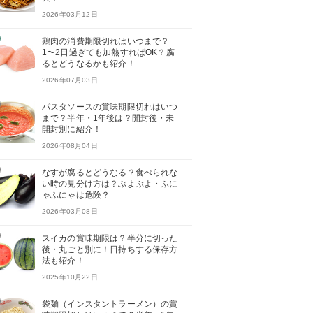
2026年03月12日
鶏肉の消費期限切れはいつまで？
1〜2日過ぎても加熱すればOK？腐
るとどうなるかも紹介！
2026年07月03日
パスタソースの賞味期限切れはいつ
まで？半年・1年後は？開封後・未
開封別に紹介！
2026年08月04日
なすが腐るとどうなる？食べられな
い時の見分け方は？ぶよぶよ・ふに
ゃふにゃは危険？
2026年03月08日
スイカの賞味期限は？半分に切った
後・丸ごと別に！日持ちする保存方
法も紹介！
2025年10月22日
袋麺（インスタントラーメン）の賞