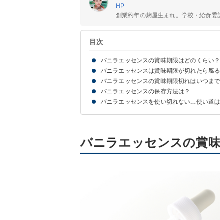
HP
創業約年の麹屋生まれ。学校・給食委
目次
バニラエッセンスの賞味期限はどのくらい
バニラエッセンスは賞味期限が切れたら腐
【未開封】バニラエッセンスの賞味期限
【開封後】バニラエッセンスの賞味期限
バニラエッセンスの賞味期限切れはいつまで
バニラエッセンスはほとんど腐らないが劣化はす
賞味期限切れで劣化したバニラエッセンスの特徴
バニラエッセンスの保存方法は？
バニラエッセンスの賞味期限切れは劣化していな
【半年】賞味期限切れのバニラエッセンス
【1年】賞味期限切れのバニラエッセンス
【3〜5年】賞味期限切れのバニラエッセンス
【10年】賞味期限切れのバニラエッセンス
バニラエッセンスを使い切れない…使い道
【未開封】の場合は冷暗所で保存しよう
【開封後】は冷蔵庫での保存がおすすめ
①掃除グッズとして使う
②アロマやルームフレグランスとして使う
③入浴剤として使う
バニラエッセンスの賞