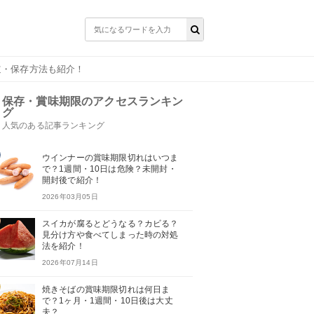
道・保存方法も紹介！
保存・賞味期限のアクセスランキン
グ
人気のある記事ランキング
ウインナーの賞味期限切れはいつま
で？1週間・10日は危険？未開封・
開封後で紹介！
2026年03月05日
スイカが腐るとどうなる？カビる？
見分け方や食べてしまった時の対処
法を紹介！
2026年07月14日
焼きそばの賞味期限切れは何日ま
で？1ヶ月・1週間・10日後は大丈
夫？