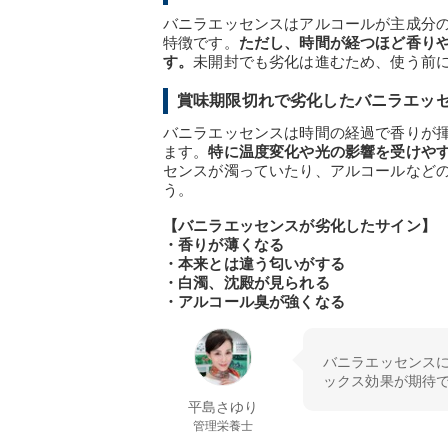
バニラエッセンスはアルコールが主成分
特徴です。
ただし、時間が経つほど香り
す。
未開封でも劣化は進むため、使う前
賞味期限切れで劣化したバニラエッ
バニラエッセンスは時間の経過で香りが
ます。
特に温度変化や光の影響を受けや
センスが濁っていたり、アルコールなど
う。
【バニラエッセンスが劣化したサイン】
・香りが薄くなる
・本来とは違う匂いがする
・白濁、沈殿が見られる
・アルコール臭が強くなる
バニラエッセンス
ックス効果が期待
平島さゆり
管理栄養士