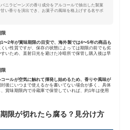
はバニラビーンズの香り成分をアルコールで抽出した製菓
で甘い香りを演出でき、お菓子の風味を格上げする名サポ
！
期限
1〜2年が賞味期限の目安で、海外製では4〜5年の商品も
にくい性質ですが、保存の状態によっては期限の前でも劣
やすいため、直射日光を避けた冷暗所で保管し購入後は早
期限
ルコールが空気に触れて揮発し始めるため、香りや風味が
開封後にいつまで使えるかを書いてない場合が多く、具体
し、賞味期限内で冷蔵庫で保管していれば、約1年は使用
期限が切れたら腐る？見分け方