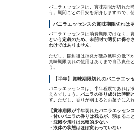
バニラエッセンスは、賞味期限が切れた
う。期間ごとの目安を紹介しますので、
バニラエッセンスの賞味期限切れは
バニラエッセンスは消費期限ではなく、
という定義のため、未開封で適切に保存
わけではありません。
ただし、開封後は揮発が進み風味の低下
賞味期限切れの使用はあくまで自己責任
う。
【半年】賞味期限切れのバニラエッ
バニラエッセンスは、半年程度であれば
えるでしょう。
バニラの香り成分は時間
す。
ただし、香りが弱まるとお菓子に入
【賞味期限が半年切れたバニラエッセン
・甘いバニラの香りは残るが、弱まるこ
・沈殿や濁りは比較的少ない
・液体の状態はほぼ変わっていない