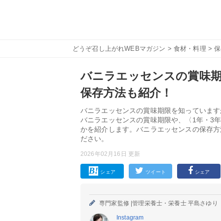
どうぞ召し上がれWEBマガジン
>
食材・料理
>
保
バニラエッセンスの賞味
保存方法も紹介！
バニラエッセンスの賞味期限を知っています
バニラエッセンスの賞味期限や、〈1年・3
かを紹介します。バニラエッセンスの保存方
ださい。
2026年02月16日 更新
シェア
ツイート
シェア
専門家監修 |
管理栄養士・栄養士 平島さゆり
Instagram