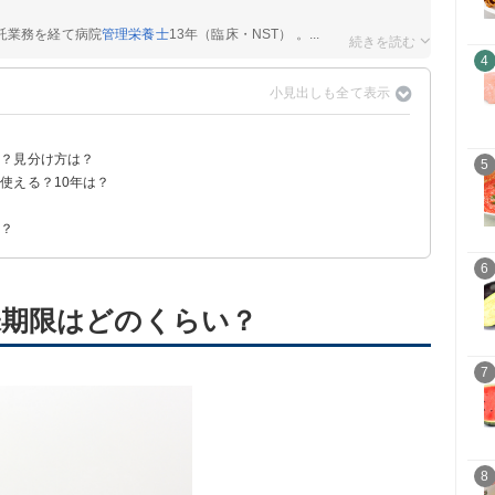
託業務を経て病院
管理栄養士
13年（臨床・NST） 。...
4
？
る？見分け方は？
5
使える？10年は？
る
ければ使える場合もある
は？
6
味期限はどのくらい？
7
8