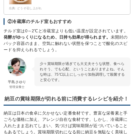
出典: どうぞ召し上がれ
②冷蔵庫のチルド室もおすすめ
チルド室は0～2℃と冷蔵室よりも低い温度が設定されています。
発酵がゆっくりになるため、日持ち効果が得られます。
未開封の
パック容器のまま、空気に触れない状態を保つことで酸化のスピ
ードを抑えられるでしょう。
少々賞味期限が過ぎても大丈夫そうな状態、食べら
れそう、でも心配、ということありますよね。そん
な時は、75℃以上にしっかり加熱調理して殺菌する
と安心です。
平島さゆり
管理栄養士
納豆の賞味期限が切れる前に消費するレシピを紹介！
納豆は日本の食卓に欠かせない定番食材です。豊富な栄養素と手
ごろな価格に加え、アレンジ自在な食材です。しかし、冷蔵庫に
入れたまま忘れてしまい、気づけば賞味期限が近づいていること
もあるでしょう。賞味期限切れになる前に納豆を無駄なく美味し