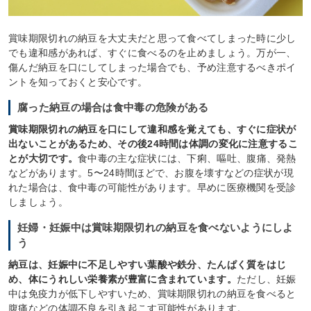
賞味期限切れの納豆を大丈夫だと思って食べてしまった時に少し
でも違和感があれば、すぐに食べるのを止めましょう。万が一、
傷んだ納豆を口にしてしまった場合でも、予め注意するべきポイ
ントを知っておくと安心です。
腐った納豆の場合は食中毒の危険がある
賞味期限切れの納豆を口にして違和感を覚えても、すぐに症状が
出ないことがあるため、その後24時間は体調の変化に注意するこ
とが大切です。
食中毒の主な症状には、下痢、嘔吐、腹痛、発熱
などがあります。5〜24時間ほどで、お腹を壊すなどの症状が現
れた場合は、食中毒の可能性があります。早めに医療機関を受診
しましょう。
妊婦・妊娠中は賞味期限切れの納豆を食べないようにしよ
う
納豆は、妊娠中に不足しやすい葉酸や鉄分、たんぱく質をはじ
め、体にうれしい栄養素が豊富に含まれています。
ただし、妊娠
中は免疫力が低下しやすいため、賞味期限切れの納豆を食べると
腹痛などの体調不良を引き起こす可能性があります。