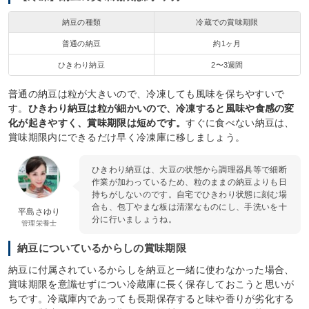
納豆の種類
冷蔵での賞味期限
普通の納豆
約1ヶ月
ひきわり納豆
2〜3週間
普通の納豆は粒が大きいので、冷凍しても風味を保ちやすいで
す。
ひきわり納豆は粒が細かいので、冷凍すると風味や食感の変
化が起きやすく、賞味期限は短めです。
すぐに食べない納豆は、
賞味期限内にできるだけ早く冷凍庫に移しましょう。
ひきわり納豆は、大豆の状態から調理器具等で細断
作業が加わっているため、粒のままの納豆よりも日
持ちがしないのです。自宅でひきわり状態に刻む場
合も、包丁やまな板は清潔なものにし、手洗いを十
平島さゆり
分に行いましょうね。
管理栄養士
納豆についているからしの賞味期限
納豆に付属されているからしを納豆と一緒に使わなかった場合、
賞味期限を意識せずについ冷蔵庫に長く保存しておこうと思いが
ちです。冷蔵庫内であっても長期保存すると味や香りが劣化する