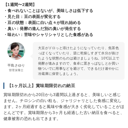
【1週間〜2週間】
・食べれないことはないが、美味しさは低下する
・見た目：豆の表面が変化する
・豆の状態：表面に白い点々が現れ始める
・
臭い：発酵の進んだ別の臭いが発生する
・味わい：苦味やシャリシャリとした食感がある
大豆がドロっと溶けたようになっていたり、焦茶色
っぽくなっていたり、逆に乾燥しすぎて水分が抜け
たような状態のものは避けましょうね。10℃以上で
発酵が進みますので、食卓に置きっぱなしとか買い
平島さゆり
物ついでに用事などを避けて、できるだけ速やかに
管理栄養士
冷蔵庫に保管しましょう。
【1ヶ月以上】賞味期限切れの納豆
賞味期限切れから20日から3週間以上過ぎると、美味しいと感じ
ません。チロシンの白い粒も、ジャリジャリとした食感に変化し
ます。2ヶ月経過すると風味や食感が大きく劣化していることがほ
とんどです。賞味期限から3ヶ月も経過した古い納豆を食べると、
健康被害の恐れも出てきます。