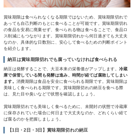
賞味期限は食べられなくなる期限ではないため、賞味期限切れで
あっても自己判断のもとに食べることが可能です。賞味期限切れ
の食品を安易に廃棄せず、食べられる物は食べることで、食品ロ
ス削減にもつながります。賞味期限切れから何日過ぎても大丈夫
なのか、具体的な日数別に、安心して食べるための判断ポイント
を紹介します。
納豆は賞味期限切れでも腐っていなければ食べられる
納豆は発酵することで、大豆本来の栄養価がアップします。
冷蔵
庫で保管している間も発酵は進み、時間が経てば腐敗してしまい
ます。
消費期限は食品を安全に食べられる期限です。賞味期限は
美味しく食べられる期限です。賞味期限切れの納豆を食べる際
は、見た目や臭いなどで状態を確認しましょう。
賞味期限切れでも美味しく食べるために、未開封の状態で冷蔵庫
に保存されていた場合に何日まで大丈夫なのか、どれくらい経て
ば腐るのかを把握しましょう。
【1日・2日・3日】賞味期限切れの納豆