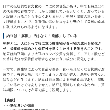
日本の伝統的な食文化の一つに発酵食品があり、中でも納豆はそ
の代表的な存在です。しかし発酵しているというと、腐っている
と誤解されることも少なくありません。発酵と腐敗の違いを正し
く理解することで、栄養価の高い納豆をより安心して毎日の食卓
に取り入れられるようになります。
納豆は「腐敗」ではなく「発酵」している
発酵とは、人にとって役に立つ微生物が食べ物の成分を変化さ
せ、栄養価を高めたり保存性を良くしたりする働きのことです。
納豆は納豆菌により大豆のタンパク質を分解して、アミノ酸など
の旨味成分や栄養価が増すなど体に良い成分に変化します。
一方で、微生物によって食品が傷み、食べられなくなる状態が腐
敗です。有害な菌が増えてしまうと腐敗が進み、悪臭や異常なね
ばりなどが生じます。納豆は納豆菌による発酵食品であり、腐敗
しているわけではありません。納豆を美味しく食べるために、賞
味期限については次章で詳しく説明します。
【腐敗】
・不快な臭いが発生