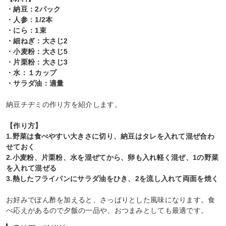
・納豆：2パック
・人参：1/2本
・にら：1束
・細ねぎ：大さじ2
・小麦粉：大さじ5
・片栗粉：大さじ3
・水：１カップ
・サラダ油：適量
納豆チヂミの作り方を紹介します。
【作り方】
1.野菜は食べやすい大きさに切り、納豆はタレを入れて混ぜ合わ
せておく
2.小麦粉、片栗粉、水を混ぜてから、卵も入れ軽く混ぜ、1の野菜
を入れて混ぜる
3.熱したフライパンにサラダ油をひき、2を流し入れて両面を焼く
お好みでぽん酢を加えると、さっぱりとした風味になります。食
べ応えがあるので夕飯の一品や、おつまみとしても最適です。