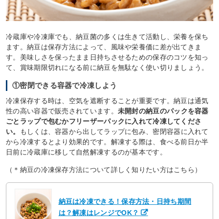
冷蔵庫や冷凍庫でも、納豆菌の多くは生きて活動し、栄養を保ち
ます。納豆は保存方法によって、風味や栄養価に差が出てきま
す。美味しさを保ったまま日持ちさせるための保存のコツを知っ
て、賞味期限切れになる前に納豆を無駄なく使い切りましょう。
①密閉できる容器で冷凍しよう
冷凍保存する時は、空気を遮断することが重要です。納豆は通気
性の高い容器で販売されています。
未開封の納豆のパックを容器
ごとラップで包むかフリーザーパックに入れて冷凍してくださ
い。
もしくは、容器から出してラップに包み、密閉容器に入れて
から冷凍するとより効果的です。解凍する際は、食べる前日か半
日前に冷蔵庫に移して自然解凍するのが基本です。
（＊納豆の冷凍保存方法について詳しく知りたい方はこちら）
納豆は冷凍できる！保存方法・日持ち期間
は？解凍はレンジでOK？