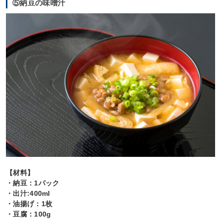
⑤納豆の味噌汁
【材料】
・納豆：1パック
・出汁:400ml
・油揚げ：1枚
・豆腐：100g