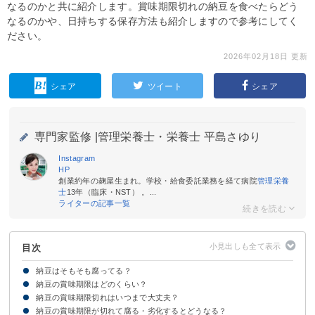
なるのかと共に紹介します。賞味期限切れの納豆を食べたらどう
なるのかや、日持ちする保存方法も紹介しますので参考にしてく
ださい。
2026年02月18日 更新
シェア
ツイート
シェア
専門家監修 |
管理栄養士・栄養士 平島さゆり
Instagram
HP
創業約年の麹屋生まれ。学校・給食委託業務を経て病院
管理栄養
士
13年（臨床・NST） 。...
ライターの記事一覧
目次
納豆はそもそも腐ってる？
納豆の賞味期限はどのくらい？
納豆は「腐敗」ではなく「発酵」している
納豆の賞味期限切れはいつまで大丈夫？
【冷蔵】納豆の賞味期限は約1週間
【冷凍】納豆の賞味期限は約1ヶ月
納豆についているからしの賞味期限
納豆の賞味期限が切れて腐る・劣化するとどうなる？
納豆は賞味期限切れでも腐っていなければ食べられる
【1日・2日・3日】賞味期限切れの納豆
【1週間〜2週間】賞味期限切れの納豆
【1ヶ月以上】賞味期限切れの納豆