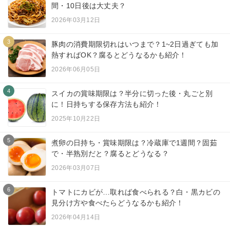
間・10日後は大丈夫？
2026年03月12日
3
豚肉の消費期限切れはいつまで？1~2日過ぎても加
熱すればOK？腐るとどうなるかも紹介！
2026年06月05日
4
スイカの賞味期限は？半分に切った後・丸ごと別
に！日持ちする保存方法も紹介！
2025年10月22日
5
煮卵の日持ち・賞味期限は？冷蔵庫で1週間？固茹
で・半熟別だと？腐るとどうなる？
2026年03月07日
6
トマトにカビが…取れば食べられる？白・黒カビの
見分け方や食べたらどうなるかも紹介！
2026年04月14日