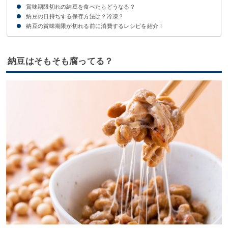
賞味期限切れの納豆を食べたらどうなる？
納豆の日持ちする保存方法は？冷凍？
腐った納豆の場合は食中毒の危険がある
妊婦・妊娠中は賞味期限切れの納豆を食べないようにしよう
納豆の賞味期限が切れる前に消費するレシピを紹介！
①密閉できる容器で冷凍しよう
②冷蔵庫のチルド室もおすすめ
①納豆オムレツ
②納豆チャーハン
③納豆の油揚げ包み焼き
④納豆チヂミ
⑤納豆の味噌汁
納豆はそもそも腐ってる？