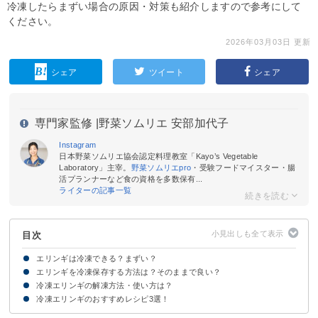
冷凍したらまずい場合の原因・対策も紹介しますので参考にして
ください。
2026年03月03日 更新
シェア
ツイート
シェア
専門家監修 |
野菜ソムリエ 安部加代子
Instagram
日本野菜ソムリエ協会認定料理教室「Kayo’s Vegetable
Laboratory」主宰。
野菜ソムリエpro
・受験フードマイスター・腸
活プランナーなど食の資格を多数保有...
ライターの記事一覧
目次
エリンギは冷凍できる？まずい？
エリンギを冷凍保存する方法は？そのままで良い？
エリンギは冷凍すると1ヶ月ほど日持ちする！
エリンギは正しく冷凍・解凍しないとまずいと感じることがある
冷凍エリンギの解凍方法・使い方は？
エリンギはそのまま・丸ごとではなくカットして冷凍しよう
冷凍エリンギのおすすめレシピ3選！
冷凍エリンギは凍ったままカットして加熱調理しよう
①エリンギのバター炒め
②エリンギのお味噌汁
③エリンギの天ぷら