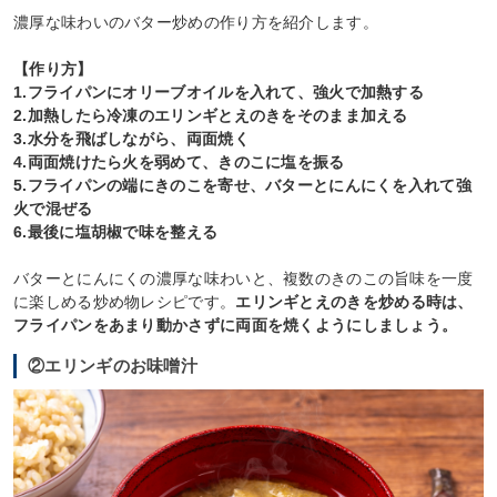
濃厚な味わいのバター炒めの作り方を紹介します。
【作り方】
1.フライパンにオリーブオイルを入れて、強火で加熱する
2.加熱したら冷凍のエリンギとえのきをそのまま加える
3.水分を飛ばしながら、両面焼く
4.両面焼けたら火を弱めて、きのこに塩を振る
5.フライパンの端にきのこを寄せ、バターとにんにくを入れて強
火で混ぜる
6.最後に塩胡椒で味を整える
バターとにんにくの濃厚な味わいと、複数のきのこの旨味を一度
に楽しめる炒め物レシピです。
エリンギとえのきを炒める時は、
フライパンをあまり動かさずに両面を焼くようにしましょう。
②エリンギのお味噌汁