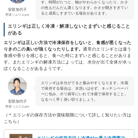
す。時間がたつと、軸がやわらかくなったり、かさ
の色もだんだん濃くなります。かさが開きすぎてい
安部加代子
ると成長しすぎている場合があります。
野菜ソムリエpro
エリンギは正しく冷凍・解凍しないとまずいと感じること
がある
エリンギは正しい方法で冷凍保存をしないと、食感が悪くなった
りきのこの臭いが強くなったりします。
通常のエリンギとは違う
食感や香りを感じると、食べた時にまずいと感じることがありま
す。またエリンギの解凍方法によっては、水分が出て全体が水っ
ぽくなることがあるようです。
エリンギは水分がでると傷みやすくなります。冷蔵
で保存する場合は、水洗いはせず、キッチンペーパ
ーに包み、ポリ袋等にいれて冷蔵で保存すること。
なるべく早く使い切りましょう。
安部加代子
野菜ソムリエpro
（＊エリンギの保存方法や賞味期限について詳しく知りたい方は
こちら）