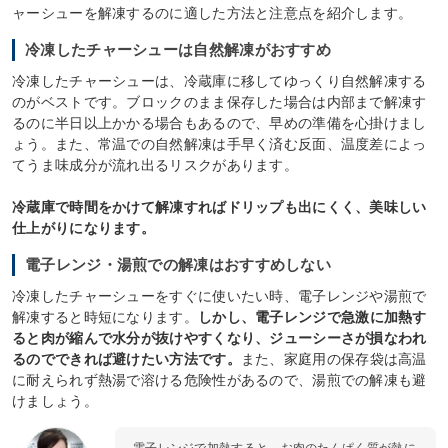
ャーシューを解凍するのに適した方法と注意点を紹介します。
冷凍したチャーシューは自然解凍がおすすめ
冷凍したチャーシューは、冷蔵庫に移してゆっくり自然解凍する
のがベストです。ブロックのまま保存した場合は内部まで解凍す
るのに半日以上かかる場合もあるので、早めの準備を心掛けまし
ょう。また、常温での自然解凍は手早く済む反面、温度差によっ
てうま味成分が流れ出るリスクがあります。
冷蔵庫で時間をかけて解凍すればドリップも出にくく、美味しい
仕上がりになります。
電子レンジ・湯煎での解凍はおすすめしない
冷凍したチャーシューをすぐに使いたい時、電子レンジや湯煎で
解凍すると時短になります。
しかし、電子レンジで急激に加熱す
ると肉が縮んで水分が抜けやすくなり、ジューシーさが損なわれ
るのでできれば避けたい方法です。
また、家庭用の保存袋は高温
に耐えられず熱湯で溶ける危険性があるので、湯煎での解凍も避
けましょう。
電子レンジで加熱すると、お肉のたんぱく質が熱に