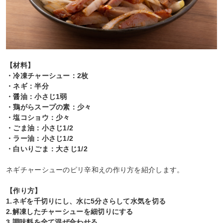
【材料】
・冷凍チャーシュー：2枚
・ネギ：半分
・醤油：小さじ1弱
・鶏がらスープの素：少々
・塩コショウ：少々
・ごま油：小さじ1/2
・ラー油：小さじ1/2
・白いりごま：大さじ1/2
ネギチャーシューのピリ辛和えの作り方を紹介します。
【作り方】
1.ネギを千切りにし、水に5分さらして水気を切る
2.解凍したチャーシューを細切りにする
3.調味料を全て混ぜ合わせる