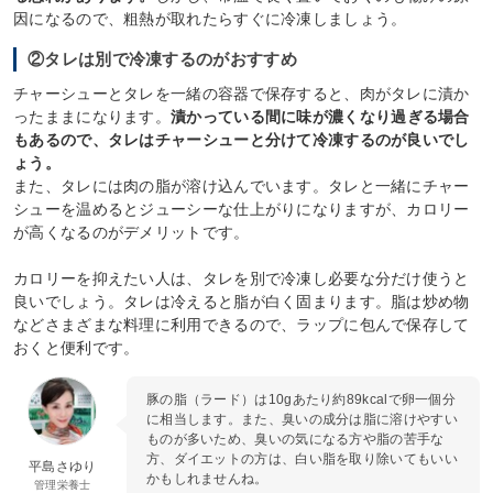
因になるので、粗熱が取れたらすぐに冷凍しましょう。
②タレは別で冷凍するのがおすすめ
チャーシューとタレを一緒の容器で保存すると、肉がタレに漬か
ったままになります。
漬かっている間に味が濃くなり過ぎる場合
もあるので、タレはチャーシューと分けて冷凍するのが良いでし
ょう。
また、タレには肉の脂が溶け込んでいます。タレと一緒にチャー
シューを温めるとジューシーな仕上がりになりますが、カロリー
が高くなるのがデメリットです。
カロリーを抑えたい人は、タレを別で冷凍し必要な分だけ使うと
良いでしょう。タレは冷えると脂が白く固まります。脂は炒め物
などさまざまな料理に利用できるので、ラップに包んで保存して
おくと便利です。
豚の脂（ラード）は10gあたり約89kcalで卵一個分
に相当します。また、臭いの成分は脂に溶けやすい
ものが多いため、臭いの気になる方や脂の苦手な
方、ダイエットの方は、白い脂を取り除いてもいい
平島さゆり
かもしれませんね。
管理栄養士