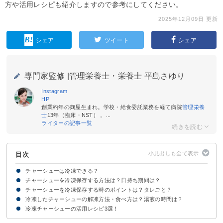
方や活用レシピも紹介しますので参考にしてください。
2025年12月09日 更新
シェア
ツイート
シェア
専門家監修 |
管理栄養士・栄養士 平島さゆり
Instagram
HP
創業約年の麹屋生まれ。学校・給食委託業務を経て病院
管理栄養
士
13年（臨床・NST） 。...
ライターの記事一覧
目次
チャーシューは冷凍できる？
チャーシューを冷凍保存する方法は？日持ち期間は？
チャーシューは冷凍で長期保存できる！
チャーシューを冷凍保存する時のポイントは？タレごと？
チャーシューの冷凍方法
冷凍したチャーシューの保存期間
冷凍したチャーシューの解凍方法・食べ方は？湯煎の時間は？
①しっかり粗熱をとる
②タレは別で冷凍するのがおすすめ
③ブロックのまま冷凍する
④濃い味付けにする
冷凍チャーシューの活用レシピ3選！
冷凍したチャーシューは自然解凍がおすすめ
電子レンジ・湯煎での解凍はおすすめしない
①ネギチャーシューのピリ辛和え
②チャーシューオムレツ
③炒飯