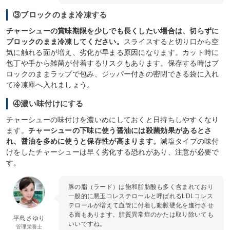
③ブロックのまま冷凍する
チャーシューの賞味期限を少しでも長くしたい場合は、切らずに
ブロックのまま冷凍してください。
スライスすると切り口から空
気に触れる面が増え、劣化が早まる原因になります。カット時に
包丁や手から雑菌が付着するリスクもあります。保存する時はブ
ロックのままラップで包み、ジッパー付きの密閉できる袋に入れ
て冷凍庫へ入れましょう。
④濃い味付けにする
チャーシューの味付けを濃いめにしておくと日持ちしやすくなり
ます。
チャーシューの下味に使う醤油には殺菌効果があるとさ
れ、醤油を多めに使うと保存性が高まります。
減塩タイプの味付
けをしたチャーシューは早く劣化する恐れがあり、注意が必要で
す。
豚の脂（ラード）は飽和脂肪酸も多く含まれており
一般的に悪玉コレステロールと呼ばれるLDLコレス
テロールが増えて血管に付着し動脈硬化を進行させ
る面もあります。脂質異常症のかたは取り除いても
平島さゆり
いいですね。
管理栄養士