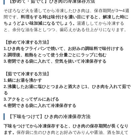
【炒めて・茹でて】ひき肉の冷凍保存方法
そぼろなど火を通してから冷凍したひき肉は、保存期間が3〜4週
間です。
料理をする時は味付けを濃い目にすると、解凍した時に
ちょうどよい味加減になるでしょう。
湯通ししてから冷凍する
と、余分な油を落としつつ、歯応えがある仕上がりになります。
【炒めて冷凍する方法】
1.ひき肉をフライパンで焼いて、お好みの調味料で味付けする
2.調理後、粗熱をとって使う分量ごとにラップに包む
3.密閉できる袋に入れて、空気を抜いて冷凍保存する
【茹でて冷凍する方法】
1.鍋にお湯を沸かす
2.沸騰したお湯に塩ひとつまみと酒大さじ1、ひき肉を入れて茹で
る
3.アクをとってザルにあげる
4.密閉できる袋に入れて冷凍保存する
【下味をつけて】ひき肉の冷凍保存方法
下味をつけてから冷凍保存すると、ひき肉の保存期間が長くなり
ます。
保存袋に生のひき肉とお好みでみりんや醤油、酒を加えて