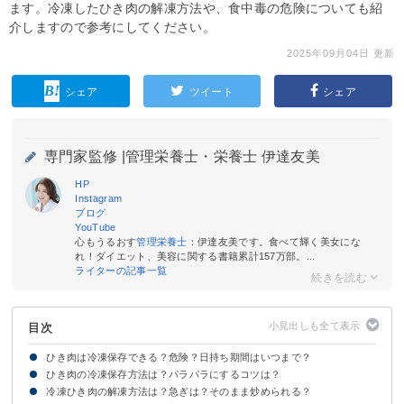
ます。冷凍したひき肉の解凍方法や、食中毒の危険についても紹
介しますので参考にしてください。
2025年09月04日 更新
シェア
ツイート
シェア
専門家監修 |
管理栄養士・栄養士 伊達友美
HP
Instagram
ブログ
YouTube
心もうるおす
管理栄養士
：伊達友美です。食べて輝く美女にな
れ！ダイエット、美容に関する書籍累計157万部。...
ライターの記事一覧
目次
ひき肉は冷凍保存できる？危険？日持ち期間はいつまで？
ひき肉の冷凍保存方法は？パラパラにするコツは？
ひき肉(ミンチ)は冷凍すると2週間〜1ヶ月ほど日持ちする！
鶏ひき肉・豚ひき肉・合い挽き肉の冷凍保存方法や保存期間・日持ちは同じ
ひき肉は食中毒の危険があるので正しく冷凍保存しよう
冷凍ひき肉の解凍方法は？急ぎは？そのまま炒められる？
【小分けにして】ひき肉の冷凍保存方法
【広げてパラパラに】ひき肉の冷凍保存方法
【炒めて・茹でて】ひき肉の冷凍保存方法
【下味をつけて】ひき肉の冷凍保存方法