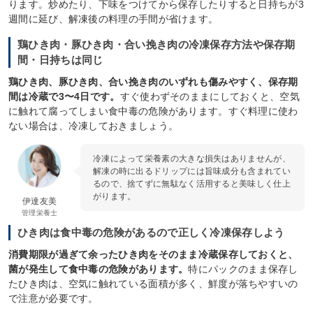
ります。炒めたり、下味をつけてから保存したりすると日持ちが3
週間に延び、解凍後の料理の手間が省けます。
鶏ひき肉・豚ひき肉・合い挽き肉の冷凍保存方法や保存期
間・日持ちは同じ
鶏ひき肉、豚ひき肉、合い挽き肉のいずれも傷みやすく、保存期
間は冷蔵で3〜4日です。
すぐ使わずそのままにしておくと、空気
に触れて腐ってしまい食中毒の危険があります。すぐ料理に使わ
ない場合は、冷凍しておきましょう。
冷凍によって栄養素の大きな損失はありませんが、
解凍の時に出るドリップには旨味成分も含まれてい
るので、捨てずに無駄なく活用すると美味しく仕上
がります。
伊達友美
管理栄養士
ひき肉は食中毒の危険があるので正しく冷凍保存しよう
消費期限が過ぎて余ったひき肉をそのまま冷蔵保存しておくと、
菌が発生して食中毒の危険があります。
特にパックのまま保存し
たひき肉は、空気に触れている面積が多く、鮮度が落ちやすいの
で注意が必要です。