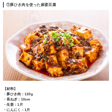
①豚ひき肉を使った麻婆豆腐
【材料】
・豚ひき肉：120g
・長ねぎ：10cm
・生姜：1片
・にんにく：1片