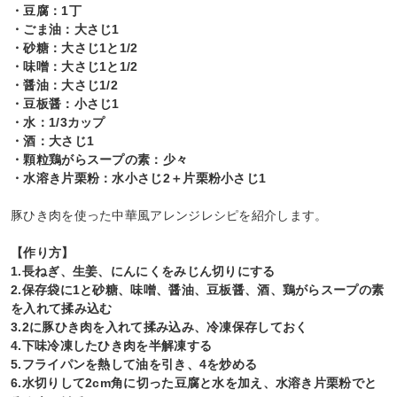
・豆腐：1丁
・ごま油：大さじ1
・砂糖：大さじ1と1/2
・味噌：大さじ1と1/2
・醤油：大さじ1/2
・豆板醤：小さじ1
・水：1/3カップ
・酒：大さじ1
・顆粒鶏がらスープの素：少々
・水溶き片栗粉：水小さじ2＋片栗粉小さじ1
豚ひき肉を使った中華風アレンジレシピを紹介します。
【作り方】
1.長ねぎ、生姜、にんにくをみじん切りにする
2.保存袋に1と砂糖、味噌、醤油、豆板醤、酒、鶏がらスープの素
を入れて揉み込む
3.2に豚ひき肉を入れて揉み込み、冷凍保存しておく
4.下味冷凍したひき肉を半解凍する
5.フライパンを熱して油を引き、4を炒める
6.水切りして2cm角に切った豆腐と水を加え、水溶き片栗粉でと