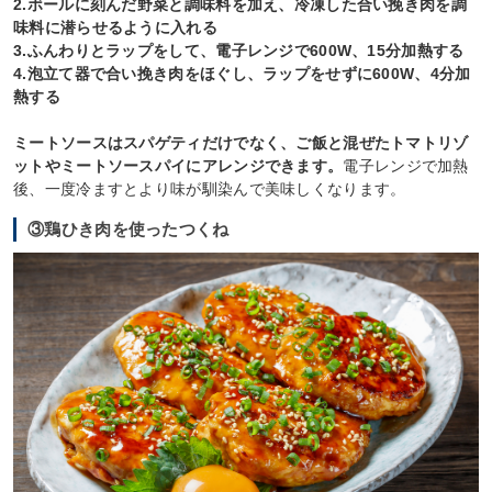
2.ボールに刻んだ野菜と調味料を加え、冷凍した合い挽き肉を調
味料に潜らせるように入れる
3.ふんわりとラップをして、電子レンジで600W、15分加熱する
4.泡立て器で合い挽き肉をほぐし、ラップをせずに600W、4分加
熱する
ミートソースはスパゲティだけでなく、ご飯と混ぜたトマトリゾ
ットやミートソースパイにアレンジできます。
電子レンジで加熱
後、一度冷ますとより味が馴染んで美味しくなります。
③鶏ひき肉を使ったつくね