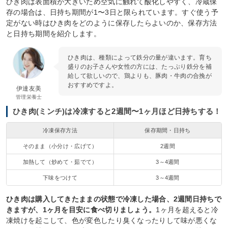
ひき肉は表面積が大きいため空気に触れて酸化しやすく、冷蔵保
存の場合は、日持ち期間が1〜3日と限られています。すぐ使う予
定がない時はひき肉をどのように保存したらよいのか、保存方法
と日持ち期間を紹介します。
ひき肉は、種類によって鉄分の量が違います。育ち
盛りのお子さんや女性の方には、たっぷり鉄分を補
給して欲しいので、鶏よりも、豚肉・牛肉の合挽が
おすすめですよ。
伊達友美
管理栄養士
ひき肉(ミンチ)は冷凍すると2週間〜1ヶ月ほど日持ちする！
冷凍保存方法
保存期間・日持ち
そのまま（小分け・広げて）
2週間
加熱して（炒めて・茹でて）
3～4週間
下味をつけて
3～4週間
ひき肉は購入してきたままの状態で冷凍した場合、2週間日持ちで
きますが、1ヶ月を目安に食べ切りましょう。
1ヶ月を超えると冷
凍焼けを起こして、色が変色したり臭くなったりして味が悪くな