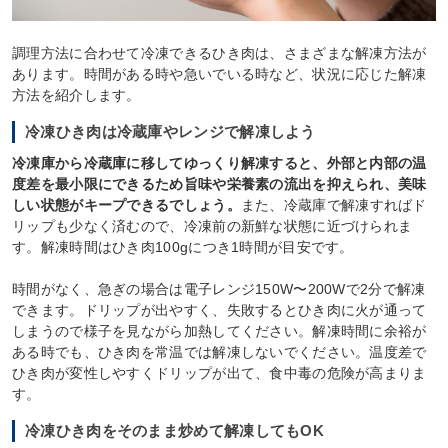
調理方法に合わせて冷凍できるひき肉は、さまざまな解凍方法が
あります。時間がある時や急いでいる時など、状況に応じた解凍
方法を紹介します。
冷凍ひき肉は冷蔵庫やレンジで解凍しよう
冷凍庫から冷蔵庫に移してゆっくり解凍すると、外部と内部の温
度差を最小限にできるため旨味や栄養素の流出を抑えられ、美味
しい状態がキープできるでしょう。
また、冷蔵庫で解凍すればド
リップも少なく済むので、冷凍前の新鮮な状態に近づけられま
す。解凍時間はひき肉100gにつき1時間が目安です。
時間がなく、急ぎの場合は電子レンジ150W〜200Wで2分で解凍
できます。ドリップが出やすく、失敗するとひき肉に火が通って
しまうので様子を見ながら加熱してください。解凍時間に余裕が
ある時でも、ひき肉を常温では解凍しないでください。温度差で
ひき肉が変性しやすくドリップが出て、食中毒の危険が高まりま
す。
冷凍ひき肉をそのまま炒めて解凍してもOK