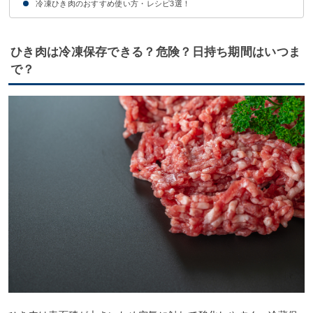
冷凍ひき肉のおすすめ使い方・レシピ3選！
冷凍ひき肉は冷蔵庫やレンジで解凍しよう
冷凍ひき肉をそのまま炒めて解凍してもOK
解凍後のひき肉の再冷凍は避けよう
①豚ひき肉を使った麻婆豆腐
②合い挽き肉を使ったミートソース
③鶏ひき肉を使ったつくね
ひき肉は冷凍保存できる？危険？日持ち期間はいつま
で？