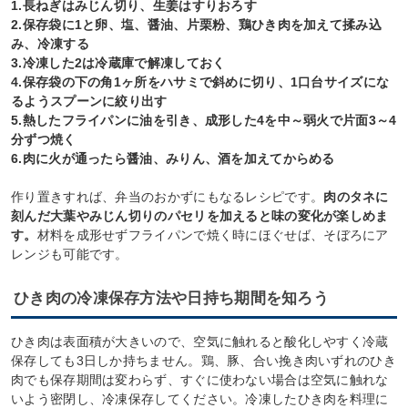
1.長ねぎはみじん切り、生姜はすりおろす
2.保存袋に1と卵、塩、醤油、片栗粉、鶏ひき肉を加えて揉み込
み、冷凍する
3.冷凍した2は冷蔵庫で解凍しておく
4.保存袋の下の角1ヶ所をハサミで斜めに切り、1口台サイズにな
るようスプーンに絞り出す
5.熱したフライパンに油を引き、成形した4を中～弱火で片面3～4
分ずつ焼く
6.肉に火が通ったら醤油、みりん、酒を加えてからめる
作り置きすれば、弁当のおかずにもなるレシピです。
肉のタネに
刻んだ大葉やみじん切りのパセリを加えると味の変化が楽しめま
す。
材料を成形せずフライパンで焼く時にほぐせば、そぼろにア
レンジも可能です。
ひき肉の冷凍保存方法や日持ち期間を知ろう
ひき肉は表面積が大きいので、空気に触れると酸化しやすく冷蔵
保存しても3日しか持ちません。鶏、豚、合い挽き肉いずれのひき
肉でも保存期間は変わらず、すぐに使わない場合は空気に触れな
いよう密閉し、冷凍保存してください。冷凍したひき肉を料理に