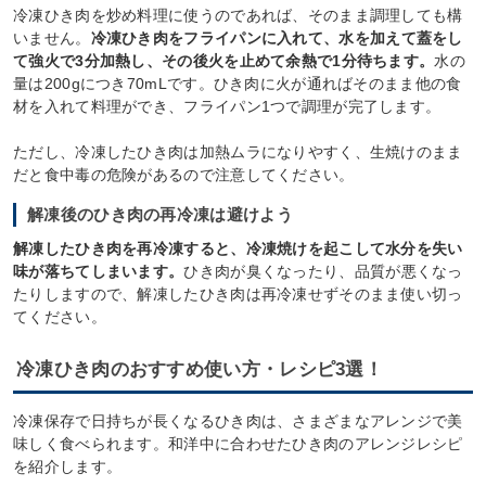
冷凍ひき肉を炒め料理に使うのであれば、そのまま調理しても構
いません。
冷凍ひき肉をフライパンに入れて、水を加えて蓋をし
て強火で3分加熱し、その後火を止めて余熱で1分待ちます。
水の
量は200gにつき70mLです。ひき肉に火が通ればそのまま他の食
材を入れて料理ができ、フライパン1つで調理が完了します。
ただし、冷凍したひき肉は加熱ムラになりやすく、生焼けのまま
だと食中毒の危険があるので注意してください。
解凍後のひき肉の再冷凍は避けよう
解凍したひき肉を再冷凍すると、冷凍焼けを起こして水分を失い
味が落ちてしまいます。
ひき肉が臭くなったり、品質が悪くなっ
たりしますので、解凍したひき肉は再冷凍せずそのまま使い切っ
てください。
冷凍ひき肉のおすすめ使い方・レシピ3選！
冷凍保存で日持ちが長くなるひき肉は、さまざまなアレンジで美
味しく食べられます。和洋中に合わせたひき肉のアレンジレシピ
を紹介します。