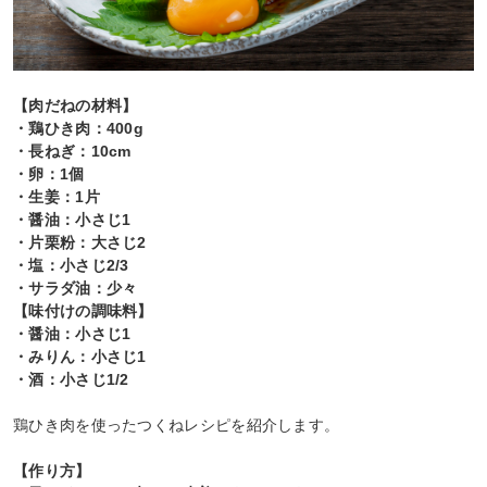
【肉だねの材料】
・鶏ひき肉：400g
・長ねぎ：10cm
・卵：1個
・生姜：1片
・醤油：小さじ1
・片栗粉：大さじ2
・塩：小さじ2/3
・サラダ油：少々
【味付けの調味料】
・醤油：小さじ1
・みりん：小さじ1
・酒：小さじ1/2
鶏ひき肉を使ったつくねレシピを紹介します。
【作り方】