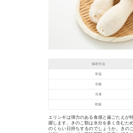
保存方法
常温
冷蔵
冷凍
乾燥
エリンギは弾力のある食感と歯ごたえが
躍します。きのこ類は水分を多く含むた
のくらい日持ちするのでしょうか。きの