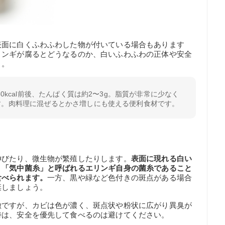
表面に白くふわふわした物が付いている場合もあります
リンギが腐るとどうなるのか、白いふわふわの正体や安全
う。
30kcal前後、たんぱく質は約2〜3g。脂質が非常に少なく
す。肉料理に混ぜるとかさ増しにも使える便利食材です。
伸びたり、微生物が繁殖したりします。
表面に現れる白い
、「気中菌糸」と呼ばれるエリンギ自身の菌糸であること
食べられます。
一方、黒や緑など色付きの斑点がある場合
棄しましょう。
徴ですが、カビは色が濃く、斑点状や粉状に広がり異臭が
時は、安全を優先して食べるのは避けてください。