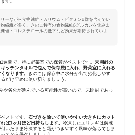
します。
ロリーながら食物繊維・カリウム・ビタミンB群を含んでい
食物繊維が多く、きのこ特有の食物繊維βグルカンを含みま
血糖値・コレステロールの低下など効果が期待されていま
1週間で、特に野菜室での保管がベストです。
未開封の
、キッチンタオルで包んで保存袋に入れ、野菜室に入れる
すくなります。
きのこは保存中に水分が出て劣化しやす
きるだけ早めに使い切りましょう。
傷みや劣化が進んでいる可能性が高いので、未開封であっ
がベストです。
石づきを除いて使いやすい大きさにカット
れば1ヶ月ほど日持ちします。
冷凍したエリンギは解凍
が付いたまま冷凍すると霜がつきやすく風味が落ちてしま
取ってから保存しましょう。