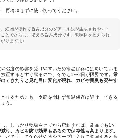
で、再冷凍せずに使い切ってください。
は、細胞が壊れて旨み成分のグアニル酸が生成されやすく
ることでさらに、増える旨み成分です。調味料を控えられ
がりますよ♪
度や湿度の影響を受けやすいため常温保存には向いていま
放置するとすぐ腐るので、冬でも1〜2日が限界です。
常
が出てきたりと見た目に変化が現れ、カビや異臭も発生す
ちさせるためにも、季節を問わず常温保存は避け、できる
しょう。
しし、しっかり乾燥させてから密封すれば、常温でも1ヶ
が減り、カビを防ぐ効果もあるので保存性も高まります。
で、水で戻してから炒め物やスープに入れて調理すると食