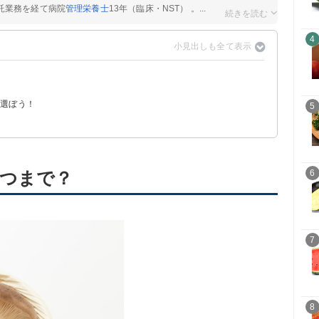
託業務を経て病院
管理栄養士
13年（臨床・NST） 。...
4
を選ぼう！
5
つまで？
6
7
8