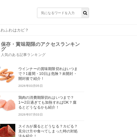
ふわふわはカビ？
保存・賞味期限のアクセスランキン
グ
人気のある記事ランキング
ウインナーの賞味期限切れはいつま
で？1週間・10日は危険？未開封・
開封後で紹介！
2026年03月05日
鶏肉の消費期限切れはいつまで？
1〜2日過ぎても加熱すればOK？腐
るとどうなるかも紹介！
2026年07月03日
スイカが腐るとどうなる？カビる？
見分け方や食べてしまった時の対処
法を紹介！