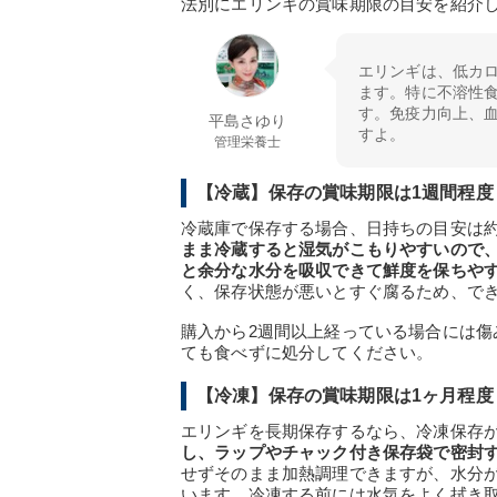
法別にエリンギの賞味期限の目安を紹介
エリンギは、低カ
ます。特に不溶性
す。免疫力向上、
平島さゆり
すよ。
管理栄養士
【冷蔵】保存の賞味期限は1週間程度
冷蔵庫で保存する場合、日持ちの目安は約
まま冷蔵すると湿気がこもりやすいので
と余分な水分を吸収できて鮮度を保ちや
く、保存状態が悪いとすぐ腐るため、で
購入から2週間以上経っている場合には
ても食べずに処分してください。
【冷凍】保存の賞味期限は1ヶ月程度
エリンギを長期保存するなら、冷凍保存
し、ラップやチャック付き保存袋で密封す
せずそのまま加熱調理できますが、水分
います。冷凍する前には水気をよく拭き