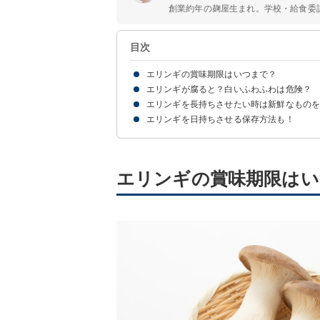
創業約年の麹屋生まれ。学校・給食委
目次
エリンギの賞味期限はいつまで？
エリンギが腐ると？白いふわふわは危険？
【冷蔵】保存の賞味期限は1週間程度
【冷凍】保存の賞味期限は1ヶ月程度
【常温】保存は日持ちしない
【乾燥】保存の賞味期限は1ヶ月程度
エリンギを長持ちさせたい時は新鮮なもの
エリンギが傷み始めた時の特徴
エリンギが腐って食べられない場合の見分け方
エリンギを日持ちさせる保存方法も！
エリンギの賞味期限はい