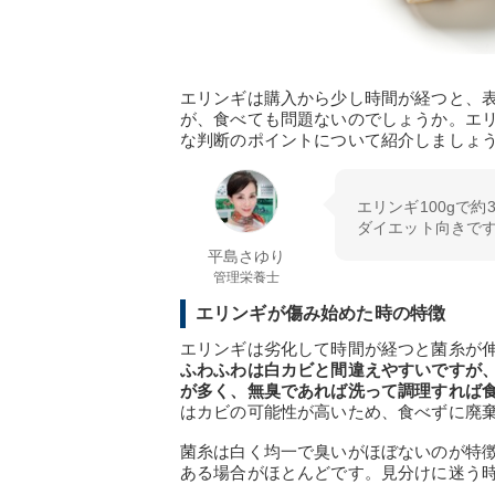
エリンギは購入から少し時間が経つと、
が、食べても問題ないのでしょうか。エ
な判断のポイントについて紹介しましょ
エリンギ100gで約
ダイエット向きで
平島さゆり
管理栄養士
エリンギが傷み始めた時の特徴
エリンギは劣化して時間が経つと菌糸が
ふわふわは白カビと間違えやすいですが
が多く、無臭であれば洗って調理すれば
はカビの可能性が高いため、食べずに廃
菌糸は白く均一で臭いがほぼないのが特
ある場合がほとんどです。見分けに迷う