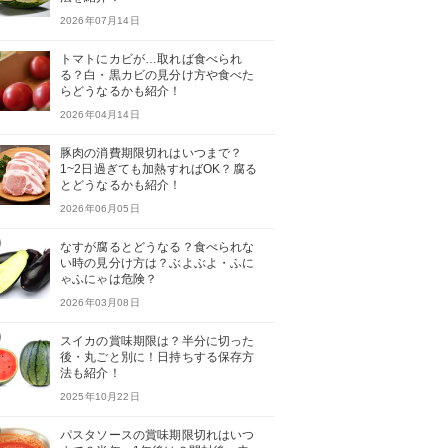
2026年07月14日
トマトにカビが…取れば食べられ
る？白・黒カビの見分け方や食べた
らどうなるかも紹介！
2026年04月14日
豚肉の消費期限切れはいつまで？
1~2日過ぎても加熱すればOK？腐る
とどうなるかも紹介！
2026年06月05日
なすが腐るとどうなる？食べられな
い時の見分け方は？ぶよぶよ・ふに
ゃふにゃは危険？
2026年03月08日
スイカの賞味期限は？半分に切った
後・丸ごと別に！日持ちする保存方
法も紹介！
2025年10月22日
パスタソースの賞味期限切れはいつ