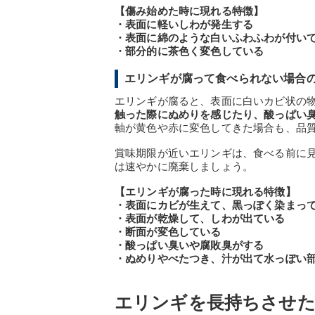
【傷み始めた時に現れる特徴】
・表面に軽いしわが発生する
・表面に綿のような白いふわふわが付い
・部分的に茶色く変色している
エリンギが腐って食べられない場合
エリンギが腐ると、表面に白いカビ状の
触った際にぬめりを感じたり、酸っぱい
軸が黄色や赤に変色してきた場合も、品
賞味期限が近いエリンギは、食べる前に
は速やかに廃棄しましょう。
【エリンギが腐った時に現れる特徴】
・表面にカビが生えて、黒っぽく染まっ
・表面が乾燥して、しわが出ている
・断面が変色している
・酸っぱい臭いや腐敗臭がする
・ぬめりやべたつき、汁が出て水っぽい
エリンギを長持ちさせた