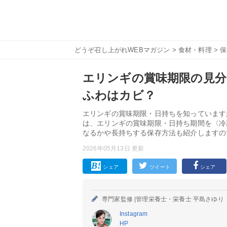
どうぞ召し上がれWEBマガジン
>
食材・料理
>
保
エリンギの賞味期限の見
ふわはカビ？
エリンギの賞味期限・日持ちを知っています
は、エリンギの賞味期限・日持ち期間を〈冷
なるかや長持ちする保存方法も紹介しますの
2026年05月13日 更新
シェア
ツイート
シェア
専門家監修 |
管理栄養士・栄養士 平島さゆり
Instagram
HP