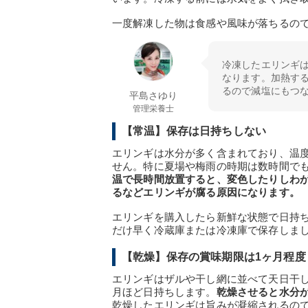
一度解凍した物は食感や風味が落ちるの
冷凍したエリンギ
なります。加熱す
るので減塩にもつな
平島さゆり
管理栄養士
【常温】保存は日持ちしない
エリンギは水分が多く含まれており、温
せん。特に夏場や梅雨の時期は数時間でも
温で長時間放置すると、変色したりしわ
るなどエリンギが腐る原因になります。
エリンギを購入したら新鮮な状態で日持
だけ早く冷蔵庫または冷凍庫で保存しま
【乾燥】保存の賞味期限は1ヶ月程度
エリンギはザルや干し網に並べて天日干
月ほど日持ちします。
乾燥させると水分
乾燥したエリンギは旨みが凝縮されるの