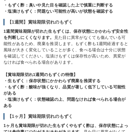
・もずく酢：臭いや見た目を確認した上で慎重に判断する
・塩漬けもずく：問題ない可能性が高いが状態を確認する
【1週間】賞味期限切れのもずく
1週間賞味期限が切れた生もずくは、保存状態にかかわらず安全性
を判断しにくくなります。
見た目に異常がなくても傷んでいる可
能性があるため、廃棄を推奨します。もずく酢も1週間経過すると
風味が大きく変化していることが多く、食べる場合は十分に状態
を確認してください。塩漬けもずくは保存性が高いため、異変が
なければ食べられる場合があります。
【賞味期限切れ1週間のもずくの特徴】
・生もずく：保存状態にかかわらず廃棄を推奨する
・もずく酢：酸味が強くなり、品質が著しく低下している可能性
がある
・塩漬けもずく：状態確認の上、問題なければ食べられる場合が
ある
【1ヶ月】賞味期限切れのもずく
1ヶ月も賞味期限が切れた生もずくやもずく酢は、保存状態によっ
ては食中毒につながるおそれがあります。
見た目に異常がなくて