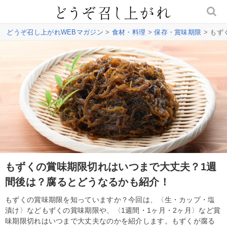
どうぞ召し上がれWEBマガジン
>
食材・料理
>
保存・賞味期限
> も
もずくの賞味期限切れはいつまで大丈夫？1週
間後は？腐るとどうなるかも紹介！
もずくの賞味期限を知っていますか？今回は、〈生・カップ・塩
漬け〉などもずくの賞味期限や、〈1週間・1ヶ月・2ヶ月〉など賞
味期限切れはいつまで大丈夫なのかを紹介します。もずくが腐る