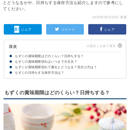
とどうなるかや、日持ちする保存方法も紹介しますので参考にし
てください。
2026年06月03日 更新
シェア
ツイート
シェア
目次
もずくの賞味期限はどのくらい？日持ちする？
もずくの賞味期限切れはいつまで大丈夫？
【生もずく】の賞味期限・日持ち
【もずく酢（カップ）】の賞味期限・日持ち
【塩漬けもずく】の賞味期限・日持ち
【乾燥】の賞味期限・日持ち
【冷凍もずく】の賞味期限・日持ち
もずくが賞味期限切れで腐るとどうなる？見分け方は？
もずくの賞味期限切れは腐っていなければ食べられる場合もある
【1日・2日・3日】賞味期限切れのもずく
【4日・5日】賞味期限切れのもずく
【1週間】賞味期限切れのもずく
【1ヶ月】賞味期限切れのもずく
もずくの日持ちする保存方法は？
もずくの賞味期限はどのくらい？日持ちする？