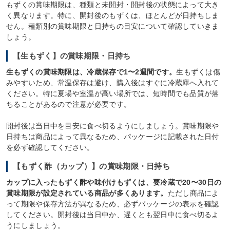
もずくの賞味期限は、種類と未開封・開封後の状態によって大き
く異なります。特に、開封後のもずくは、ほとんどが日持ちしま
せん。種類別の賞味期限と日持ちの目安について確認していきま
しょう。
【生もずく】の賞味期限・日持ち
生もずくの賞味期限は、冷蔵保存で1〜2週間です。
生もずくは傷
みやすいため、常温保存は避け、購入後はすぐに冷蔵庫へ入れて
ください。特に夏場や室温が高い場所では、短時間でも品質が落
ちることがあるので注意が必要です。
開封後は当日中を目安に食べ切るようにしましょう。賞味期限や
日持ちは商品によって異なるため、パッケージに記載された日付
を必ず確認してください。
【もずく酢（カップ）】の賞味期限・日持ち
カップに入ったもずく酢や味付けもずくは、要冷蔵で20〜30日の
賞味期限が設定されている商品が多くあります。
ただし商品によ
って期限や保存方法が異なるため、必ずパッケージの表示を確認
してください。開封後は当日中か、遅くとも翌日中に食べ切るよ
うにしましょう。