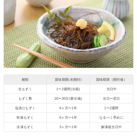
種類
賞味期限(未開封)
賞味期限（開封後）
生もずく
1〜2週間(冷蔵)
当日中
もずく酢
20〜30日(要冷蔵)
当日〜翌日
塩漬けもずく
6ヶ月〜1年
1〜2週間
乾燥もずく
6ヶ月〜1年
なるべく早めに
冷凍もずく
3ヶ月〜1年
解凍後当日中