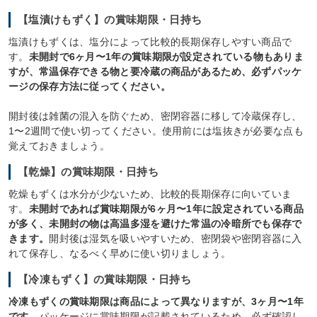
【塩漬けもずく】の賞味期限・日持ち
塩漬けもずくは、塩分によって比較的長期保存しやすい商品で
す。
未開封で6ヶ月〜1年の賞味期限が設定されている物もありま
すが、常温保存できる物と要冷蔵の商品があるため、必ずパッケ
ージの保存方法に従ってください。
開封後は雑菌の混入を防ぐため、密閉容器に移して冷蔵保存し、
1〜2週間で使い切ってください。使用前には塩抜きが必要な点も
覚えておきましょう。
【乾燥】の賞味期限・日持ち
乾燥もずくは水分が少ないため、比較的長期保存に向いていま
す。
未開封であれば賞味期限が6ヶ月〜1年に設定されている商品
が多く、未開封の物は高温多湿を避けた常温の冷暗所でも保存で
きます。
開封後は湿気を吸いやすいため、密閉袋や密閉容器に入
れて保存し、なるべく早めに使い切りましょう。
【冷凍もずく】の賞味期限・日持ち
冷凍もずくの賞味期限は商品によって異なりますが、3ヶ月〜1年
です。
パッケージに賞味期限が記載されているため、必ず確認し