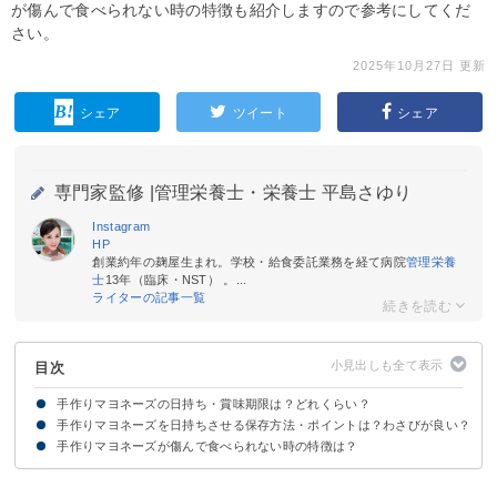
が傷んで食べられない時の特徴も紹介しますので参考にしてくだ
さい。
2025年10月27日 更新
シェア
ツイート
シェア
専門家監修 |
管理栄養士・栄養士 平島さゆり
Instagram
HP
創業約年の麹屋生まれ。学校・給食委託業務を経て病院
管理栄養
士
13年（臨床・NST） 。...
ライターの記事一覧
目次
手作りマヨネーズの日持ち・賞味期限は？どれくらい？
手作りマヨネーズを日持ちさせる保存方法・ポイントは？わさびが良い？
【前提】手作りマヨネーズは当日中に使い切ろう
ただし正しく保存すれば1週間日持ちすることも
手作りマヨネーズが傷んで食べられない時の特徴は？
手作りマヨネーズの保存方法
ポイント①新鮮・抗酸化作用のある材料を使う
ポイント②衛生管理を徹底する
ポイント③温度が低すぎる場所には保存しない