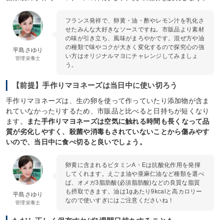
フランス発祥で、卵黄・油・酢やレモン汁を乳化さ
せたみんな大好きなソースですね。市販品より素材
の味が引き立ち、風味がまろやかです。混ぜ方や油
の種類で味やコクが大きく変化するので探究心の強
平島さゆり
い方はオリジナルマヨにチャレンジしてみましょ
管理栄養士
う。
【前提】手作りマヨネーズは当日中に使い切ろう
手作りマヨネーズは、生の卵を使って作っていたり添加物が含ま
れていなかったりするため、市販品と比べると日持ちが短くなり
ます。
また手作りマヨネーズは空気に触れる時間も長くなって品
質が劣化しやすく、殺菌や消毒もされていないことから傷みやす
いので、当日中に食べ切ると良いでしょう。
卵黄に含まれるビタミンA・Eは抗酸化作用を発揮
してくれます。えごま油や亜麻仁油など種類を選べ
ば、オメガ3脂肪酸(必須脂肪酸)などの良質な脂質
も摂取できます。油は1gあたり9kcalと高カロリー
平島さゆり
なので使いすぎにはご注意くださいね！
管理栄養士