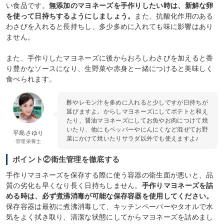
い食品です。
無添加のマヨネーズを手作りしたい時は、新鮮な卵
を使って日持ちするようにしましょう。
また、抗酸化作用のある
わさびを入れると長持ちし、多少多めに入れても味に影響はあり
ません。
また、手作りしたマヨネーズに後からおろしわさびを加えると香
り豊かなソースになり、生野菜や赤身と一緒につけると美味しく
食べられます。
酢やレモン汁を多めに入れると少しですが日持ちが
延びますよ。からしマヨネーズにしてポテトと和え
たり、醤油マヨネーズにしてお魚やお肉につけて焼
いたり、他にもペッパーやにんにくなど混ぜてお野
平島さゆり
菜にかけて焼いたりサラダ以外でも使えますよ♪
管理栄養士
ポイント②衛生管理を徹底する
手作りマヨネーズを保存する際に使う容器の衛生面が悪いと、品
質の劣化も早くなり長く日持ちしません。
手作りマヨネーズを詰
める時は、必ず煮沸消毒が可能な保存容器を使用してください。
保存容器は最初に煮沸消毒して、キッチンペーパーやタオルで水
気をよく拭き取り、清潔な状態にしてからマヨネーズを詰めまし