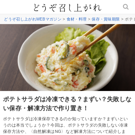
どうぞ召し上がれWEBマガジン
>
食材・料理
>
保存・賞味期限
> ポ
ポテトサラダは冷凍できる？まずい？失敗しな
い保存・解凍方法で作り置き！
ポテトサラダは冷凍保存できるのか知っていますか？まずいとい
うのは本当でしょうか？今回は、ポテトサラダの失敗しない冷凍
保存方法や、〈自然解凍はNG〉など解凍方法について紹介しま