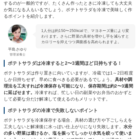
するのが一般的ですが、たくさん作ったときに冷凍しても大丈夫
か気になる人もいるでしょう。ポテトサラダを冷凍で美味しく作
るポイントを紹介します。
1人分は約150〜250kcalで、マヨネーズ量により変
わります。さらに野菜の具材を増やし芋を減らすと
カロリーを抑えつつ満腹感を高められますよ。
平島さゆり
管理栄養士
ポテトサラダは冷凍すると2〜3週間ほど日持ちする！
ポテトサラダは作り置きに向いていますが、冷蔵では1～2日程度
しか日持ちせず、早めに食べきる必要があるでしょう。
具材や調
理法を工夫すれば冷凍保存も可能になり、保存期間は約2〜3週間
に延ばせます。
冷凍すれば、忙しい日の副菜やお弁当のおかずと
して必要な分だけ解凍して使えるのもメリットです。
ポテトサラダの冷凍で失敗しないポイント
ポテトサラダを冷凍保存する場合、具材の選び方や下ごしらえを
工夫しないと解凍後に水っぽい仕上がりになり失敗します。
水分
の多い野菜は避けるか、塩を振ってしっかり水気を絞って使いま