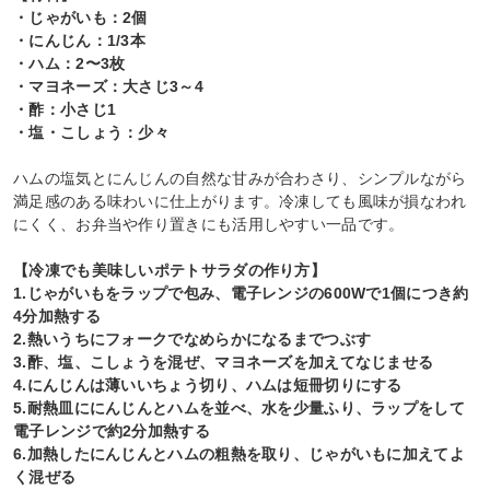
・じゃがいも：2個
・にんじん：1/3本
・ハム：2〜3枚
・マヨネーズ：大さじ3～4
・酢：小さじ1
・塩・こしょう：少々
ハムの塩気とにんじんの自然な甘みが合わさり、シンプルながら
満足感のある味わいに仕上がります。冷凍しても風味が損なわれ
にくく、お弁当や作り置きにも活用しやすい一品です。
【冷凍でも美味しいポテトサラダの作り方】
1.じゃがいもをラップで包み、電子レンジの600Wで1個につき約
4分加熱する
2.熱いうちにフォークでなめらかになるまでつぶす
3.酢、塩、こしょうを混ぜ、マヨネーズを加えてなじませる
4.にんじんは薄いいちょう切り、ハムは短冊切りにする
5.耐熱皿ににんじんとハムを並べ、水を少量ふり、ラップをして
電子レンジで約2分加熱する
6.加熱したにんじんとハムの粗熱を取り、じゃがいもに加えてよ
く混ぜる