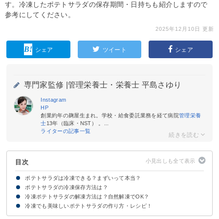
す。冷凍したポテトサラダの保存期間・日持ちも紹介しますので
参考にしてください。
2025年12月10日 更新
シェア
ツイート
シェア
専門家監修 |
管理栄養士・栄養士 平島さゆり
Instagram
HP
創業約年の麹屋生まれ。学校・給食委託業務を経て病院
管理栄養
士
13年（臨床・NST） 。...
ライターの記事一覧
目次
ポテトサラダは冷凍できる？まずいって本当？
ポテトサラダの冷凍保存方法は？
ポテトサラダは冷凍すると2〜3週間ほど日持ちする！
ポテトサラダの冷凍で失敗しないポイント
冷凍ポテトサラダの解凍方法は？自然解凍でOK？
【基本】ポテトサラダを小分けして冷凍保存
【お弁当】ポテトサラダをカップに入れて冷凍保存
冷凍でも美味しいポテトサラダの作り方・レシピ！
冷凍ポテトサラダは電子レンジで解凍しよう
冷凍ポテトサラダの自然解凍はNG