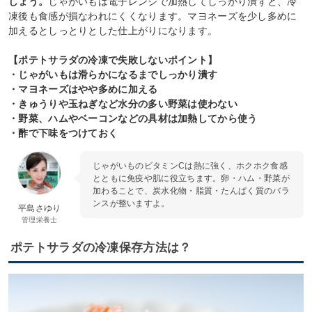
しょう。
じゃがいもは電子レンジで加熱してしっかり潰すと、冷
凍後も食感が損なわれにくくなります。マヨネーズを少し多めに
加えるとしっとりとした仕上がりになります。
【ポテトサラダの冷凍で失敗しないポイント】
・じゃがいもは滑らかになるまでしっかり潰す
・マヨネーズはやや多めに加える
・きゅうりや玉ねぎなど水分の多い野菜は使わない
・野菜、ハムやベーコンなどの具材は加熱してから使う
・酢で下味をつけておく
じゃがいものビタミンCは熱に強く、ホクホク食感
とともに免疫や肌に役立ちます。卵・ハム・野菜が
加わることで、炭水化物・脂質・たんぱく質のバラ
ンスが整いますよ。
平島さゆり
管理栄養士
ポテトサラダの冷凍保存方法は？