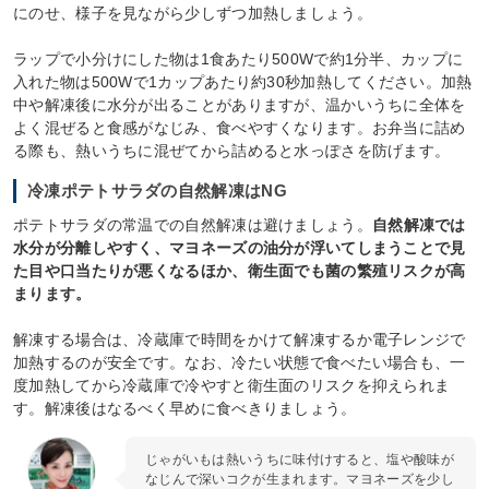
にのせ、様子を見ながら少しずつ加熱しましょう。
ラップで小分けにした物は1食あたり500Wで約1分半、カップに
入れた物は500Wで1カップあたり約30秒加熱してください。加熱
中や解凍後に水分が出ることがありますが、温かいうちに全体を
よく混ぜると食感がなじみ、食べやすくなります。お弁当に詰め
る際も、熱いうちに混ぜてから詰めると水っぽさを防げます。
冷凍ポテトサラダの自然解凍はNG
ポテトサラダの常温での自然解凍は避けましょう。
自然解凍では
水分が分離しやすく、マヨネーズの油分が浮いてしまうことで見
た目や口当たりが悪くなるほか、衛生面でも菌の繁殖リスクが高
まります。
解凍する場合は、冷蔵庫で時間をかけて解凍するか電子レンジで
加熱するのが安全です。なお、冷たい状態で食べたい場合も、一
度加熱してから冷蔵庫で冷やすと衛生面のリスクを抑えられま
す。解凍後はなるべく早めに食べきりましょう。
じゃがいもは熱いうちに味付けすると、塩や酸味が
なじんで深いコクが生まれます。マヨネーズを少し