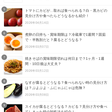
5
トマトにカビが…取れば食べられる？白・黒カビの
見分け方や食べたらどうなるかも紹介！
2026年04月14日
6
煮卵の日持ち・賞味期限は？冷蔵庫で1週間？固茹
で・半熟別だと？腐るとどうなる？
2026年03月07日
7
焼きそばの賞味期限切れは何日まで？1ヶ月・1週
間・10日後は大丈夫？
2026年03月12日
8
なすが腐るとどうなる？食べられない時の見分け方
は？ぶよぶよ・ふにゃふにゃは危険？
2026年03月08日
9
スイカが腐るとどうなる？カビる？見分け方や食べ
てしまった時の対処法を紹介！