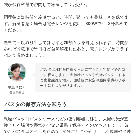
袋か保存容器で密閉して冷凍してください。
調理後に短時間で冷凍すると、時間が経っても美味しさを保てま
す。解凍を急ぐ場合は電子レンジを使い、600Wで2～3分温めて
ください。
途中で一度取り出してほぐすと加熱ムラを抑えられます。時間が
あれば冷蔵庫で半日ほど自然解凍したあと、電子レンジかフライ
パンで温めましょう。
パスタは具材を同量くらいにすることで食べ過ぎ防
止に役立ちます。全粒粉パスタや玄米パスタにする
と食物繊維が増え、血糖値の安定や腸内環境のサポ
ートにもつながりますよ。
平島さゆり
管理栄養士
パスタの保存方法を知ろう
乾燥パスタはパスタケースなどの密閉容器に移し、太陽の光が直
接当たる場所や湿気の少ない常温で保存するのがベストです。茹
でたパスタはオイルを絡めて1食分ごとに小分けし、冷蔵庫や冷凍