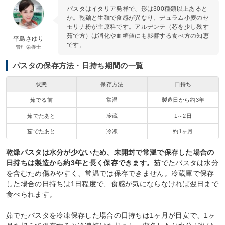
パスタはイタリア発祥で、形は300種類以上あると
か。乾麺と生麺で食感が異なり、デュラム小麦のセ
モリナ粉が主原料です。アルデンテ（芯を少し残す
茹で方）は消化や血糖値にも影響する食べ方の知恵
平島さゆり
です。
管理栄養士
パスタの保存方法・日持ち期間の一覧
状態
保存方法
日持ち
茹でる前
常温
製造日から約3年
茹でたあと
冷蔵
1～2日
茹でたあと
冷凍
約1ヶ月
乾燥パスタは水分が少ないため、未開封で常温で保存した場合の
日持ちは製造から約3年と長く保存できます。
茹でたパスタは水分
を含むため傷みやすく、常温では保存できません。冷蔵庫で保存
した場合の日持ちは1日程度で、食感が気にならなければ翌日まで
食べられます。
茹でたパスタを冷凍保存した場合の日持ちは1ヶ月が目安で、1ヶ