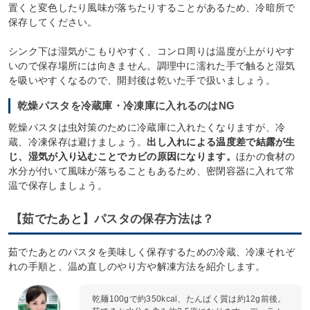
置くと変色したり風味が落ちたりすることがあるため、冷暗所で
保存してください。
シンク下は湿気がこもりやすく、コンロ周りは温度が上がりやす
いので保存場所には向きません。調理中に濡れた手で触ると湿気
を吸いやすくなるので、開封後は乾いた手で扱いましょう。
乾燥パスタを冷蔵庫・冷凍庫に入れるのはNG
乾燥パスタは虫対策のために冷蔵庫に入れたくなりますが、冷
蔵、冷凍保存は避けましょう。
出し入れによる温度差で結露が生
じ、湿気が入り込むことでカビの原因になります。
ほかの食材の
水分が付いて風味が落ちることもあるため、密閉容器に入れて常
温で保存しましょう。
【茹でたあと】パスタの保存方法は？
茹でたあとのパスタを美味しく保存するための冷蔵、冷凍それぞ
れの手順と、温め直しのやり方や解凍方法を紹介します。
乾麺100gで約350kcal、たんぱく質は約12g前後。