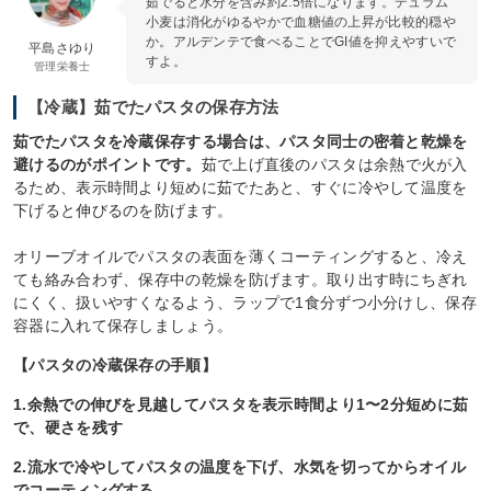
茹でると水分を含み約2.5倍になります。デュラム
小麦は消化がゆるやかで血糖値の上昇が比較的穏や
か。アルデンテで食べることでGI値を抑えやすいで
平島さゆり
すよ。
管理栄養士
【冷蔵】茹でたパスタの保存方法
茹でたパスタを冷蔵保存する場合は、パスタ同士の密着と乾燥を
避けるのがポイントです。
茹で上げ直後のパスタは余熱で火が入
るため、表示時間より短めに茹でたあと、すぐに冷やして温度を
下げると伸びるのを防げます。
オリーブオイルでパスタの表面を薄くコーティングすると、冷え
ても絡み合わず、保存中の乾燥を防げます。取り出す時にちぎれ
にくく、扱いやすくなるよう、ラップで1食分ずつ小分けし、保存
容器に入れて保存しましょう。
【パスタの冷蔵保存の手順】
1.余熱での伸びを見越してパスタを表示時間より1〜2分短めに茹
で、硬さを残す
2.流水で冷やしてパスタの温度を下げ、水気を切ってからオイル
でコーティングする