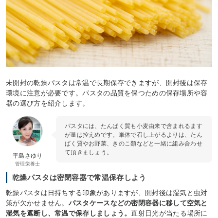
未開封の乾燥パスタは常温で長期保存できますが、開封後は保存
環境に注意が必要です。パスタの品質を保つための保存場所や容
器の選び方を紹介します。
パスタには、たんぱく質も小麦由来で含まれるます
が量は控えめです。単体で召し上がるよりは、たん
ぱく質やお野菜、きのこ類などと一緒に組み合わせ
て頂きましょう。
平島さゆり
管理栄養士
乾燥パスタは密閉容器で常温保存しよう
乾燥パスタは日持ちする印象がありますが、開封後は湿気と虫対
策が欠かせません。
パスタケースなどの密閉容器に移して空気と
湿気を遮断し、常温で保存しましょう。
直射日光が当たる場所に