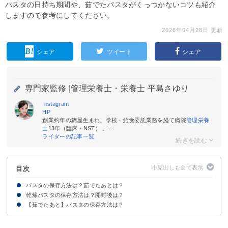
パスタの日持ち期間や、茹でたパスタがくっつかないコツも紹介
しますので参考にしてください。
2026年04月28日 更新
シェア
ツイート
シェア
専門家監修 |
管理栄養士・栄養士 平島さゆり
Instagram
HP
創業約年の麹屋生まれ。学校・給食委託業務を経て病院
管理栄養
士
13年（臨床・NST） 。...
ライターの記事一覧
目次
パスタの保存方法は？茹でたあとは？
乾燥パスタの保存方法は？開封後は？
パスタの保存方法・日持ち期間の一覧
茹でたあとのパスタは冷蔵・冷凍保存で茹で置きできる
【茹でたあと】パスタの保存方法は？
乾燥パスタは密閉容器で常温保存しよう
乾燥パスタを冷蔵庫・冷凍庫に入れるのはNG
【冷蔵】茹でたパスタの保存方法
茹でたあとに冷蔵保存したパスタの温め方
【冷凍】茹でたパスタの保存方法