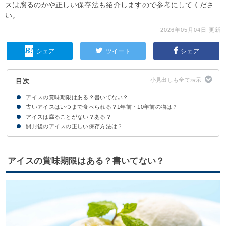
スは腐るのかや正しい保存法も紹介しますので参考にしてくださ
い。
2026年05月04日 更新
シェア
ツイート
シェア
目次
アイスの賞味期限はある？書いてない？
古いアイスはいつまで食べられる？1年前・10年前の物は？
アイスに賞味期限・消費期限ともにない理由
ただし開封後のアイスは早めに食べ切ろう
アイスは腐ることがない？ある？
未開封で保存状態が良ければ数年前の物でも食べられる
【1年前】のアイス
【3年前】のアイス
【10年前】のアイス
開封後のアイスの正しい保存方法は？
アイスは基本的に腐ることはない
ただし開封後のアイスは劣化の可能性がある
アイスの賞味期限はある？書いてない？