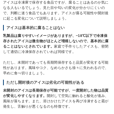
アイスは冷凍庫で保存する食品ですが、腐ることはあるのか気に
なる人もいるでしょう。見た目や匂いの変化が分かりにくいの
で、判断に迷う食品でもあります。アイスが腐る可能性や開封後
に起こる変化について説明しましょう。
アイスは基本的に腐ることはない
乳製品は腐りやすいイメージがありますが、−18℃以下で冷凍保
存されたアイスは微生物がほとんど増殖しないので、基本的に腐
ることはないとされています。
家庭で手作りしたアイスも、密閉
して適切に冷凍保存されていれば同様です。
ただし、未開封であっても長期間保存すると品質が変化する可能
性があります。風味やコク、なめらかさも徐々に失われるので、
早めに食べ切りましょう。
ただし開封後のアイスは劣化の可能性がある
未開封のアイスは長期保存が可能ですが、一度開封した物は品質
が変化しやすくなります。
開封して空気に触れると酸化が進み、
風味が落ちます。また、溶けかけたアイスを再び冷凍すると霜が
発生し、舌触りが悪くなるのも特徴です。