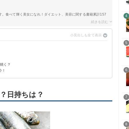
す。食べて輝く美女になれ！ダイエット、美容に関する書籍累計157
4
5
ま焼く？
6
介！
？日持ちは？
7
8