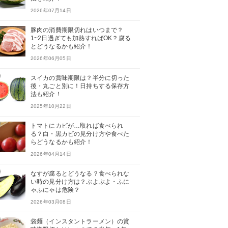
2026年07月14日
豚肉の消費期限切れはいつまで？
1~2日過ぎても加熱すればOK？腐る
とどうなるかも紹介！
2026年06月05日
スイカの賞味期限は？半分に切った
後・丸ごと別に！日持ちする保存方
法も紹介！
2025年10月22日
トマトにカビが…取れば食べられ
る？白・黒カビの見分け方や食べた
らどうなるかも紹介！
2026年04月14日
なすが腐るとどうなる？食べられな
い時の見分け方は？ぶよぶよ・ふに
ゃふにゃは危険？
2026年03月08日
袋麺（インスタントラーメン）の賞