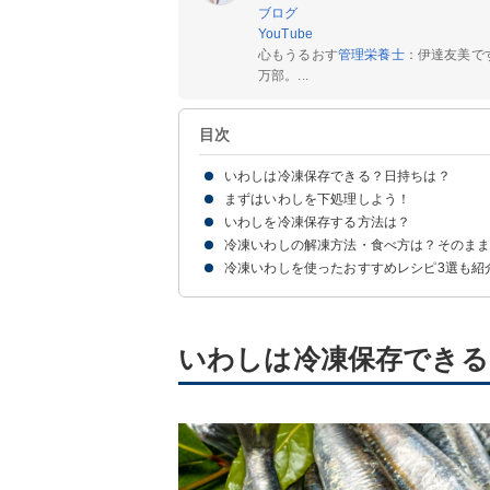
ブログ
YouTube
心もうるおす
管理栄養士
：伊達友美で
万部。...
目次
いわしは冷凍保存できる？日持ちは？
まずはいわしを下処理しよう！
いわしは冷凍保存で2~3週間日持ちする！
いわしを冷凍保存する方法は？
冷凍いわしの解凍方法・食べ方は？そのま
①そのまま冷凍する方法
②開きにして下味冷凍する方法
③すり身にして冷凍する方法
④調理してから冷凍する方法
冷凍いわしを使ったおすすめレシピ3選も紹
①自然解凍
②半解凍
③そのまま焼く・調理する
①いわしハンバーグ
②いわしの梅生姜煮
③いわしの揚げない南蛮漬け
いわしは冷凍保存できる