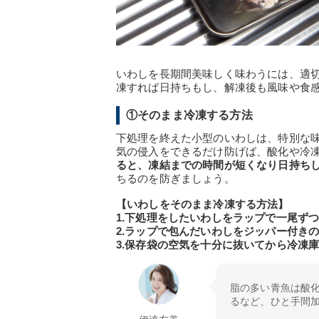
いわしを長期間美味しく味わうには、適
凍すれば日持ちもし、解凍後も風味や食
①そのまま冷凍する方法
下処理を終えた小型のいわしは、特別な
気の侵入をできるだけ防げば、酸化や冷
ると、凍結までの時間が短くなり日持ち
ちるのを防ぎましょう。
【いわしをそのまま冷凍する方法】
1.下処理をしたいわしをラップで一尾ず
2.ラップで包んだいわしをジッパー付き
3.保存袋の空気を十分に抜いてから冷凍
脂の多い青魚は酸
るなど、ひと手間