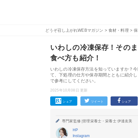
どうぞ召し上がれWEBマガジン
>
食材・料理
>
保
いわしの冷凍保存！そのま
食べ方も紹介！
いわしの冷凍保存方法を知っていますか？今
て、下処理の仕方や保存期間とともに紹介し
で参考にしてください。
2025年10月08日 更新
シェア
ツイート
シェア
専門家監修 |
管理栄養士・栄養士 伊達友美
HP
Instagram