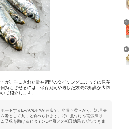
9
10
ですが、手に入れた量や調理のタイミングによっては保存
を日持ちさせるには、保存期間や適した方法の知識が大切
ついて紹介します。
ポートするEPAやDHAが豊富で、小骨も柔らかく、調理法
ウム源として丸ごと食べられます。特に煮付けや南蛮漬け
ウム吸収を助けるビタミンDや酢との相乗効果も期待できま