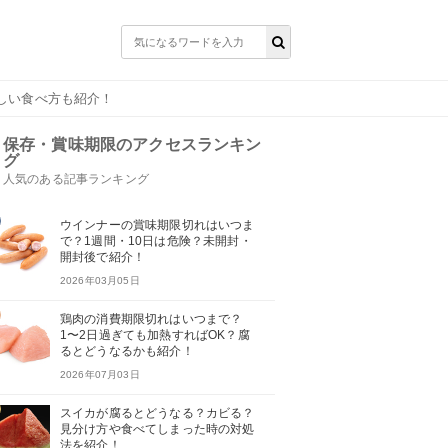
しい食べ方も紹介！
保存・賞味期限のアクセスランキン
グ
人気のある記事ランキング
ウインナーの賞味期限切れはいつま
で？1週間・10日は危険？未開封・
開封後で紹介！
2026年03月05日
鶏肉の消費期限切れはいつまで？
1〜2日過ぎても加熱すればOK？腐
るとどうなるかも紹介！
2026年07月03日
スイカが腐るとどうなる？カビる？
見分け方や食べてしまった時の対処
法を紹介！