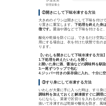
伊達友美
管理栄養士
②開きにして下味冷凍する方法
大きめのイワシは開きにして下味を付け
り置きに重宝します。
下処理を終えた身
徴です。
醤油や酒などで下味を付けると
酸化や乾燥を防ぐには、できるだけ空気
用にする場合は、衣を付けた状態で生の
ります。
【いわしを開きにして下味冷凍する方法
1.下処理を終えたいわしを開く
2.開いた身に酒、醤油などの調味料を馴
3.一尾ずつラップで包む
4.ジッパー付きの保存袋に入れ、十分に
③すり身にして冷凍する方法
いわしが大量に手に入った時は、すり身
調味料を加えておくと解凍後すぐに調理
らにならし、菜箸で区切りを入れるのが
抜いて冷凍すれば乾燥や酸化を防ぎ、風