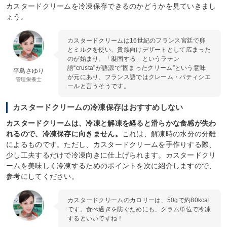
カスタードクリームを冷凍保存できるのかどうかを見ていきまし
ょう。
カスタードクリームは16世紀のフランス宮廷で卵
とミルクを使い、貴族向けデザートとして広まった
のが始まり。「凝固する」というラテン
語“crusta”が語源で“固まったクリーム”という意味
平島さゆり
が元にあり、フランス語ではクレーム・パティシエ
管理栄養士
ールと言うそうです。
カスタードクリームの冷凍保存はおすすめしない
カスタードクリームは、冷凍と解凍を経ると滑らかな食感が失わ
れるので、冷凍保存に向きません。
これは、解凍時の水分の分離
によるものです。ただし、カスタードクリームを手作りする際、
少し工夫するだけで冷凍向きに仕上げられます。カスタードクリ
ームを美味しく冷凍するためのポイントを次に紹介しますので、
参考にしてください。
カスタードクリームのカロリーは、50gで約80kcal
です。食べ過ぎを防ぐためにも、グラム単位で冷凍
するといいですね！