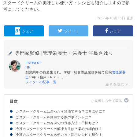
スタードクリームの美味しい使い方・レシピも紹介しますので参
考にしてください。
2025年10月23日 更新
シェア
ツイート
シェア
専門家監修 |
管理栄養士・栄養士 平島さゆり
Instagram
HP
創業約年の麹屋生まれ。学校・給食委託業務を経て病院
管理栄養
士
13年（臨床・NST） 。...
ライターの記事一覧
目次
カスタードクリームは余ったら冷凍できる？ぼそぼそに？
カスタードクリームを冷凍する際のポイントは？
カスタードクリームの冷凍保存はおすすめしない
カスタードクリームの冷凍での保存方法・日持ちは？
①硬めに仕上げる
②作ったら急速に冷やす
③薄く平らにして保存する
冷凍カスタードクリームの解凍方法は？柔めの場合は？
カスタードクリームの冷凍保存方法
冷凍したカスタードクリームの保存期間・日持ち
冷凍カスタードクリームの使い方・活用レシピも紹介！
冷凍カスタードクリームは流水解凍がおすすめ！
冷凍した柔めのカスタードクリームをぼそぼそにしない解凍方法