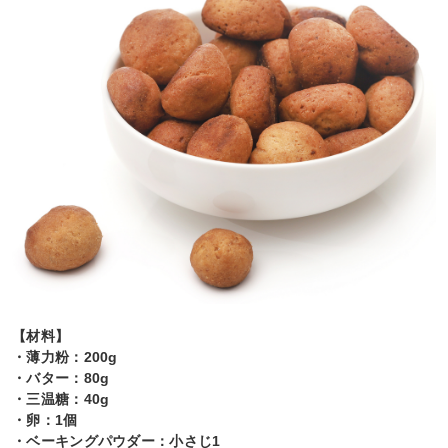
【材料】
・薄力粉：200g
・バター：80g
・三温糖：40g
・卵：1個
・ベーキングパウダー：小さじ1