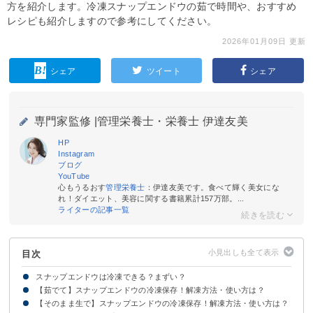
方を紹介します。冷凍スナップエンドウの茹で時間や、おすすめ
レシピも紹介しますので参考にしてください。
2026年01月09日 更新
シェア
ツイート
シェア
専門家監修 |
管理栄養士・栄養士 伊達友美
HP
Instagram
ブログ
YouTube
心もうるおす
管理栄養士
：伊達友美です。食べて輝く美女にな
れ！ダイエット、美容に関する書籍累計157万部。...
ライターの記事一覧
目次
スナップエンドウは冷凍できる？まずい？
【茹でて】スナップエンドウの冷凍保存！解凍方法・使い方は？
スナップエンドウは冷凍すると1ヶ月ほど日持ちする！
スナップエンドウは茹でてから冷凍保存がおすすめ
【そのまま生で】スナップエンドウの冷凍保存！解凍方法・使い方は？
スナップエンドウを茹でて冷凍保存する方法
解凍方法・使い方①自然解凍
解凍方法・使い方②電子レンジ