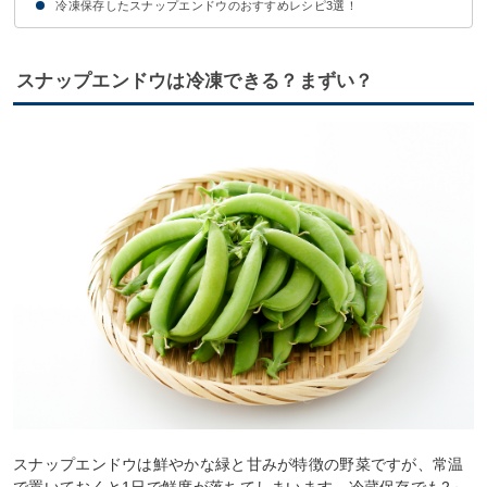
冷凍保存したスナップエンドウのおすすめレシピ3選！
生のまま冷凍保存する方法
生のまま冷凍したスナップエンドウは凍ったまま調理しよう
①スナップエンドウのベーコン巻き
②スナップエンドウとツナの和え物
③スナップエンドウのボンゴレビアンコ
スナップエンドウは冷凍できる？まずい？
スナップエンドウは鮮やかな緑と甘みが特徴の野菜ですが、常温
で置いておくと1日で鮮度が落ちてしまいます。冷蔵保存でも2～