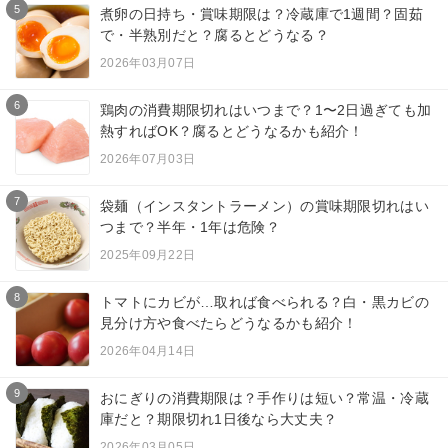
5
煮卵の日持ち・賞味期限は？冷蔵庫で1週間？固茹
で・半熟別だと？腐るとどうなる？
2026年03月07日
6
鶏肉の消費期限切れはいつまで？1〜2日過ぎても加
熱すればOK？腐るとどうなるかも紹介！
2026年07月03日
7
袋麺（インスタントラーメン）の賞味期限切れはい
つまで？半年・1年は危険？
2025年09月22日
8
トマトにカビが…取れば食べられる？白・黒カビの
見分け方や食べたらどうなるかも紹介！
2026年04月14日
9
おにぎりの消費期限は？手作りは短い？常温・冷蔵
庫だと？期限切れ1日後なら大丈夫？
2026年03月05日