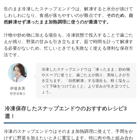
生のまま冷凍したスナップエンドウは、解凍すると水分が抜けて
しわしわになり、食感が落ちやすいのが難点です。
そのため、自
然解凍せず凍ったまま加熱調理に使うのが最適です。
汁物や炒め物に加える場合も、冷凍状態で投入することで歯ごた
えが残り、野菜の甘みも引き立ちます。茹で時間を計って解凍す
る必要がないため、忙しいときでも失敗なく使える便利な保存方
法です。
冷凍したスナップエンドウは「凍ったまま」炒め物
やスープに使うと、歯ごたえが残り、美味しさが引
き立ちます。「自然解凍」する場合も、軽く塩をふ
って下味をつけておくと、より甘みが引き立つでし
伊達友美
ょう。
管理栄養士
冷凍保存したスナップエンドウのおすすめレシピ3
選！
冷凍のスナップエンドウはそのまま加熱調理に使えて、手間をか
けずに野菜を加えたいときに重宝します。特に肉や魚と組み合わ