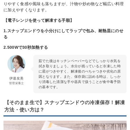
りやすく食感や風味も落ちますが、汁物や炒め物など幅広い料理
に加えやすくなります。
【電子レンジを使って解凍する手順】
1.スナップエンドウを小分けにしてラップで包み、耐熱皿にのせ
る
2.500Wで30秒加熱する
茹でた後はキッチンペーパーなどでしっかり水気を
拭き取りましょう。水分が残っていると冷凍した時
に霜がつきやすく、解凍後のべちゃつきや劣化の原
因となります。また、保存袋に詰める時は、しっか
伊達友美
り消毒した清潔な手や器具で扱うことが食中毒予防
管理栄養士
の基本です。
【そのまま生で】スナップエンドウの冷凍保存！解凍
方法・使い方は？