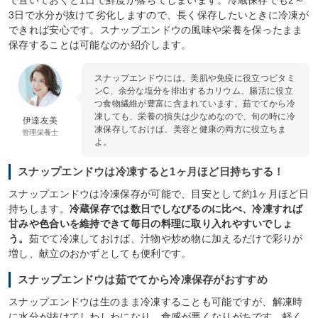
3日で水分が抜けて劣化しますので、長く保存したいときに冷凍が
できれば安心です。スナップエンドウの風味や栄養を保ったまま
保存することは可能なのか紹介します。
スナップエンドウには、美肌や免疫に役立つビタミ
ンC、余分な塩分を排出するカリウム、腸活に役立
つ食物繊維が豊富に含まれています。茹でてから冷
凍しても、栄養の損失は少なめなので、旬の時に冷
伊達友美
凍保存しておけば、美容と健康の両方に役立ちま
管理栄養士
よ。
スナップエンドウは冷凍すると1ヶ月ほど日持ちする！
スナップエンドウは冷凍保存が可能で、目安として約1ヶ月ほど日
持ちします。
冷蔵保存では数日でしなびるのに比べ、冷凍すれば
甘みや色合いを維持できて毎日の料理に取り入れやすいでしょ
う。
茹でて冷凍しておけば、汁物や炒め物に加えるだけで彩りが
増し、献立のおかずとしても便利です。
スナップエンドウは茹でてから冷凍保存がおすすめ
スナップエンドウは生のまま冷凍することも可能ですが、解凍時
に水分が抜けてしわしわになり、食感が悪くなりがちです。軽く