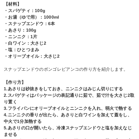
【材料】
・スパゲティ：100g
・お湯（ゆで用）：1000ml
・スナップエンドウ：6本
・あさり：100g
・ニンニク：1片
・白ワイン：大さじ2
・塩：ひとつまみ
・オリーブオイル：大さじ2
スナップエンドウのボンゴレビアンコの作り方を紹介します。
【作り方】
1.あさりは砂抜きをしておき、ニンニクはみじん切りにする
2.スパゲティはパッケージの表記通りに茹で、茹で汁を大さじ2取
り置く
3.フライパンにオリーブオイルとニンニクを入れ、弱火で熱する
4.ニンニクの香りが出たら、あさりと白ワインを加えて蓋をし、
中火で1分加熱する
5.あさりの口が開いたら、冷凍スナップエンドウと塩を加えなじ
ませる