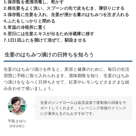
1.保存瓶を煮沸消毒し、乾かす
2.根生姜をよく洗い、スプーンの先で皮をむき、薄切りにする
3.保存瓶に生姜を入れ、生姜が浸かる量のはちみつを注ぎ入れる
4.ふたをしっかりと閉める
5.常温の冷暗所に置く
6.翌日には生姜エキスが出るため冷蔵庫に移す
7.1日1回ふたを開けて混ぜて、馴染ませる
生姜のはちみつ漬けの日持ちを知ろう
生姜のはちみつ漬けを作ると、美容と健康のために、毎日の生活
習慣に手軽に取り入れられます。賞味期限を知り、生姜のはちみ
つ漬けをなるべく日持ちさせて、紅茶やレモンなどさまざまな組
み合わせで使いましょう。
生姜のジンゲロールは血流促進で運動後の回復をサ
ポートしてくれます。トレーニング前後のドリンク
に少量加えるのもおすすめです。
平島さゆり
管理栄養士