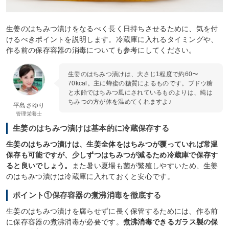
生姜のはちみつ漬けをなるべく長く日持ちさせるために、気を付
けるべきポイントを説明します。冷蔵庫に入れるタイミングや、
作る前の保存容器の消毒についても参考にしてください。
生姜のはちみつ漬けは、大さじ1程度で約60〜
70kcal。主に蜂蜜の糖質によるものです。ブドウ糖
と水飴ではちみつ風にされているものよりは、純は
ちみつの方が体を温めてくれますよ♪
平島さゆり
管理栄養士
生姜のはちみつ漬けは基本的に冷蔵保存する
生姜のはちみつ漬けは、生姜全体をはちみつが覆っていれば常温
保存も可能ですが、少しずつはちみつが減るため冷蔵庫で保存す
ると良いでしょう。
また暑い夏場も菌が繁殖しやすいため、生姜
のはちみつ漬けは冷蔵庫に入れておくと安心です。
ポイント①保存容器の煮沸消毒を徹底する
生姜のはちみつ漬けを腐らせずに長く保管するためには、作る前
に保存容器の煮沸消毒が必要です。
煮沸消毒できるガラス製の保