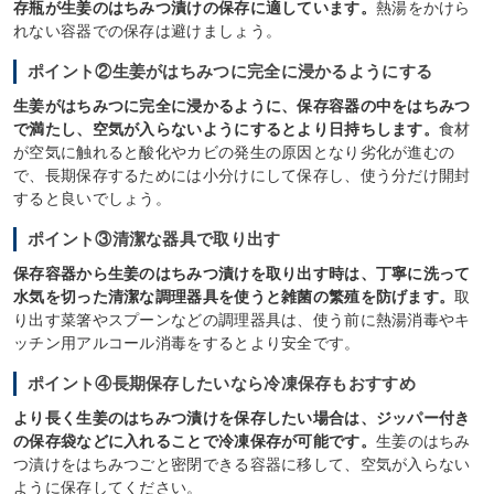
存瓶が生姜のはちみつ漬けの保存に適しています。
熱湯をかけら
れない容器での保存は避けましょう。
ポイント②生姜がはちみつに完全に浸かるようにする
生姜がはちみつに完全に浸かるように、保存容器の中をはちみつ
で満たし、空気が入らないようにするとより日持ちします。
食材
が空気に触れると酸化やカビの発生の原因となり劣化が進むの
で、長期保存するためには小分けにして保存し、使う分だけ開封
すると良いでしょう。
ポイント③清潔な器具で取り出す
保存容器から生姜のはちみつ漬けを取り出す時は、丁寧に洗って
水気を切った清潔な調理器具を使うと雑菌の繁殖を防げます。
取
り出す菜箸やスプーンなどの調理器具は、使う前に熱湯消毒やキ
ッチン用アルコール消毒をするとより安全です。
ポイント④長期保存したいなら冷凍保存もおすすめ
より長く生姜のはちみつ漬けを保存したい場合は、ジッパー付き
の保存袋などに入れることで冷凍保存が可能です。
生姜のはちみ
つ漬けをはちみつごと密閉できる容器に移して、空気が入らない
ように保存してください。