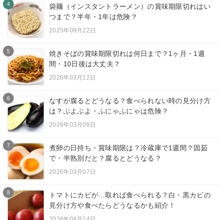
4
袋麺（インスタントラーメン）の賞味期限切れはい
つまで？半年・1年は危険？
2025年09月22日
5
焼きそばの賞味期限切れは何日まで？1ヶ月・1週
間・10日後は大丈夫？
2026年03月12日
6
なすが腐るとどうなる？食べられない時の見分け方
は？ぶよぶよ・ふにゃふにゃは危険？
2026年03月08日
7
煮卵の日持ち・賞味期限は？冷蔵庫で1週間？固茹
で・半熟別だと？腐るとどうなる？
2026年03月07日
8
トマトにカビが…取れば食べられる？白・黒カビの
見分け方や食べたらどうなるかも紹介！
2026年04月14日