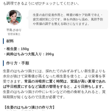
も調理できるようにぜひチェックしてください。
生姜の血行促進作用と、蜂蜜の喉ケア効果で冷え・
疲労感対策に◎です。体を内側から温め、風邪予防
や胃腸の調子を整える助けになりますよ。
平島さゆり
管理栄養士
材料
・根生姜：150g
・純粋はちみつ大瓶入り：200g
作り方・手順
生姜のはちみつ漬けには、採れたてのみずみずしい新生姜よりも
水分が抜けて栄養価が高くなった根生姜を使うと、より栄養を享
受できます。
常温の冷暗所に置く時間は、室温が高い夏場であれ
ば半日程度にするなど温度の管理をすると、より日持ちします。
生姜のはちみつ漬けの中にレモンなどの他の食材を入れると、賞
味期限が短くなるので注意が必要です。
【生姜のはちみつ漬けの作り方】