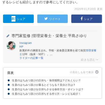
するレシピも紹介しますので参考にしてください。
2026年01月20日 更新
シェア
ツイート
シェア
専門家監修 |
管理栄養士・栄養士 平島さゆり
Instagram
HP
創業約年の麹屋生まれ。学校・給食委託業務を経て病院
管理栄養
士
13年（臨床・NST） 。...
ライターの記事一覧
目次
生姜のはちみつ漬けの日持ち・保存期間は？どれくらい？
生姜のはちみつ漬けが腐るとどうなる？見分け方は？
生姜のはちみつ漬けの日持ちは1〜3ヶ月程度が目安
生姜のはちみつ漬けを日持ちさせる保存方法・ポイントは？
生姜のはちみつ漬けの日持ちする作り方・レシピも紹介！
生姜のはちみつ漬けは基本的に冷蔵保存する
ポイント①保存容器の煮沸消毒を徹底する
ポイント②生姜がはちみつに完全に浸かるようにする
ポイント③清潔な器具で取り出す
ポイント④長期保存したいなら冷凍保存もおすすめ
材料
作り方・手順