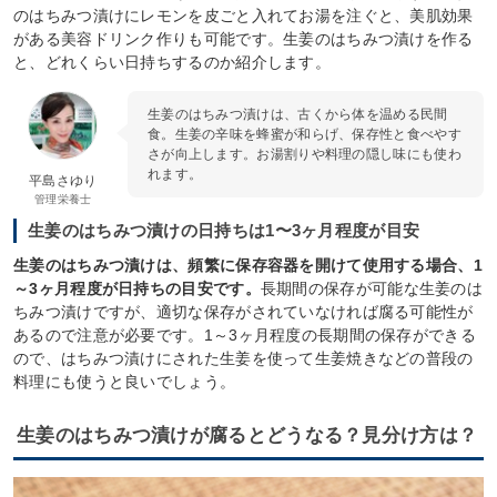
のはちみつ漬けにレモンを皮ごと入れてお湯を注ぐと、美肌効果
がある美容ドリンク作りも可能です。生姜のはちみつ漬けを作る
と、どれくらい日持ちするのか紹介します。
生姜のはちみつ漬けは、古くから体を温める民間
食。生姜の辛味を蜂蜜が和らげ、保存性と食べやす
さが向上します。お湯割りや料理の隠し味にも使わ
れます。
平島さゆり
管理栄養士
生姜のはちみつ漬けの日持ちは1〜3ヶ月程度が目安
生姜のはちみつ漬けは、頻繁に保存容器を開けて使用する場合、1
～3ヶ月程度が日持ちの目安です。
長期間の保存が可能な生姜のは
ちみつ漬けですが、適切な保存がされていなければ腐る可能性が
あるので注意が必要です。1～3ヶ月程度の長期間の保存ができる
ので、はちみつ漬けにされた生姜を使って生姜焼きなどの普段の
料理にも使うと良いでしょう。
生姜のはちみつ漬けが腐るとどうなる？見分け方は？