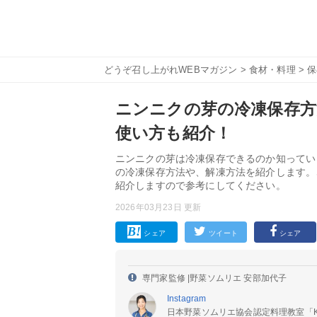
どうぞ召し上がれWEBマガジン
>
食材・料理
>
保
ニンニクの芽の冷凍保存方
使い方も紹介！
ニンニクの芽は冷凍保存できるのか知ってい
の冷凍保存方法や、解凍方法を紹介します。
紹介しますので参考にしてください。
2026年03月23日 更新
シェア
ツイート
シェア
専門家監修 |
野菜ソムリエ 安部加代子
Instagram
日本野菜ソムリエ協会認定料理教室「Kayo’s 