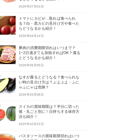
2026年07月03日
トマトにカビが…取れば食べられ
る？白・黒カビの見分け方や食べた
らどうなるかも紹介！
2026年04月14日
豚肉の消費期限切れはいつまで？
1~2日過ぎても加熱すればOK？腐る
とどうなるかも紹介！
2026年06月05日
なすが腐るとどうなる？食べられな
い時の見分け方は？ぶよぶよ・ふに
ゃふにゃは危険？
2026年03月08日
スイカの賞味期限は？半分に切った
後・丸ごと別に！日持ちする保存方
法も紹介！
2025年10月22日
パスタソースの賞味期限切れはいつ