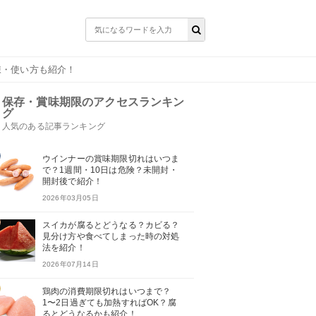
凍・使い方も紹介！
保存・賞味期限のアクセスランキン
グ
人気のある記事ランキング
ウインナーの賞味期限切れはいつま
で？1週間・10日は危険？未開封・
開封後で紹介！
2026年03月05日
スイカが腐るとどうなる？カビる？
見分け方や食べてしまった時の対処
法を紹介！
2026年07月14日
鶏肉の消費期限切れはいつまで？
1〜2日過ぎても加熱すればOK？腐
るとどうなるかも紹介！