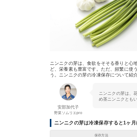
ニンニクの芽は、食欲をそそる香りと心
ど、栄養素も豊富です。ただ、頻繁に使
う。ニンニクの芽の冷凍保存について紹
ニンニクの芽は、
め茎ニンニクとも
安部加代子
野菜ソムリエpro
ニンニクの芽は冷凍保存すると1ヶ月
保存方法