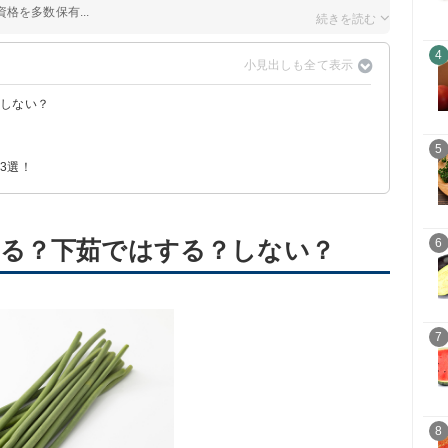
格を多数保有...
4
？しない？
する！
5
3選！
る？下茹ではする？しない？
6
7
8