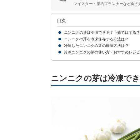
マイスター・腸活プランナーなど食の資
目次
ニンニクの芽は冷凍できる？下茹ではする
ニンニクの芽を冷凍保存する方法は？
ニンニクの芽は冷凍保存すると1ヶ月ほど日持ち
ニンニクの芽の下茹ではしなくてもOK
冷凍したニンニクの芽の解凍方法は？
【茹でて】ニンニクの芽の冷凍保存方法
【下茹でなし】ニンニクの芽の冷凍保存方法
冷凍ニンニクの芽の使い方・おすすめレシピ
①凍ったまま調理
②自然解凍
①冷凍ニンニクの芽と豚肉の炒め物
②冷凍ニンニクの芽のごまマヨ和え
③冷凍ニンニクの芽入りチャーハン
ニンニクの芽は冷凍でき