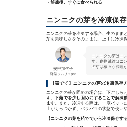
・解凍後、すぐに食べられる
ニンニクの芽を冷凍保存
ニンニクの芽を冷凍する場合、生のまま
芽を美味しさをそのままに、上手に冷凍
ニンニクの芽はニン
す。食物繊維はニン
の芽は様々な調理
安部加代子
野菜ソムリエpro
【茹でて】ニンニクの芽の冷凍保存
ニンニクの芽が固めの場合は、下ごしら
す。
下茹でを少し固めにすることで解凍
ます。
また、冷凍する際は、一度バット
士がくっつかず、パラパラの状態で使い
【ニンニクの芽を茹ででから冷凍保存す