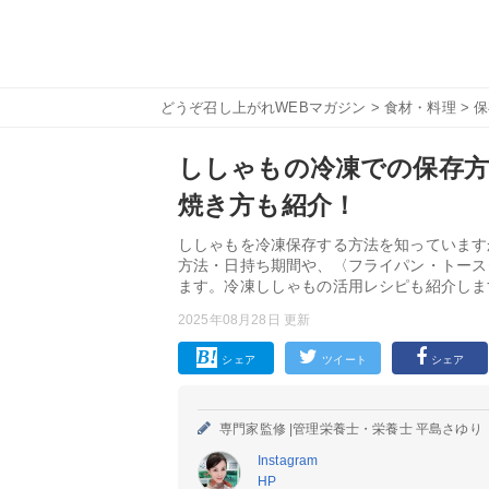
どうぞ召し上がれWEBマガジン
>
食材・料理
>
保
ししゃもの冷凍での保存方
焼き方も紹介！
ししゃもを冷凍保存する方法を知っています
方法・日持ち期間や、〈フライパン・トース
ます。冷凍ししゃもの活用レシピも紹介しま
2025年08月28日 更新
シェア
ツイート
シェア
専門家監修 |
管理栄養士・栄養士 平島さゆり
Instagram
HP