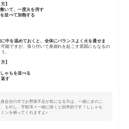
き方】
を敷いて、一度火を消す
もを並べて加熱する
初に中を温めておくと、全体にバランスよく火を通せま
は可能ですが、張り付いて身崩れを起こす原因にもなるの
ょう。
き方】
ししゃもを並べる
り返す
単身赴任の方でお野菜不足が気になる方は、一緒にきのこ
ぎ、もやし、芋類等々一緒に焼くと効率的です！ししゃも
ミンを補ってくれますよ♪