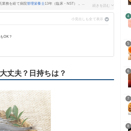
託業務を経て病院
管理栄養士
13年（臨床・NST） 。...
4
？
もOK？
5
すすめ
大丈夫？日持ちは？
6
7
8