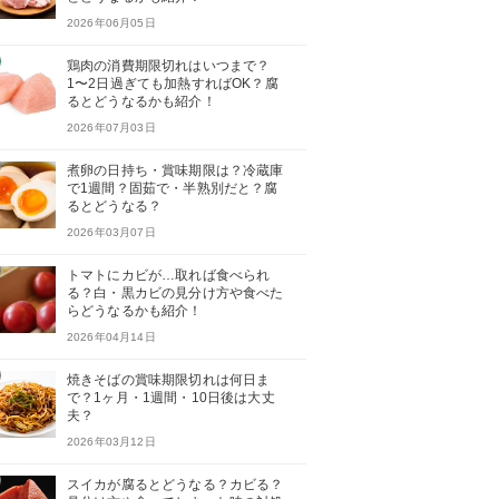
2026年06月05日
鶏肉の消費期限切れはいつまで？
1〜2日過ぎても加熱すればOK？腐
るとどうなるかも紹介！
2026年07月03日
煮卵の日持ち・賞味期限は？冷蔵庫
で1週間？固茹で・半熟別だと？腐
るとどうなる？
2026年03月07日
トマトにカビが…取れば食べられ
る？白・黒カビの見分け方や食べた
らどうなるかも紹介！
2026年04月14日
焼きそばの賞味期限切れは何日ま
で？1ヶ月・1週間・10日後は大丈
夫？
2026年03月12日
スイカが腐るとどうなる？カビる？