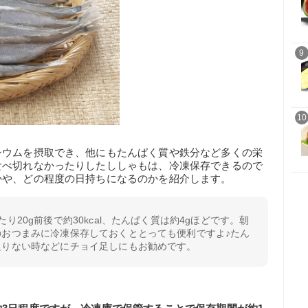
9
10
シウムを摂取でき、他にもたんぱく質や鉄分など多くの栄
食べ切れなかったりしたししゃもは、冷凍保存できるので
かや、どの程度の日持ちになるのかを紹介します。
り20g前後で約30kcal、たんぱく質は約4gほどです。朝
のおつまみに冷凍保存しておくととっても便利ですよ♪たん
足りない時などにチョイ足しにもお勧めです。