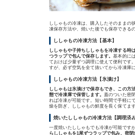
ししゃもの冷凍は、購入したそのままの
凍保存方法や、焼いた後でも保存できる
ししゃもの冷凍方法【基本】
ししゃもや子持ちししゃもを冷凍する時
つラップで包んで保存します。
基本的に
ておけば少量ずつ調理に使えて便利です
すが、必ず空気を全て抜いてから冷凍庫
ししゃもの冷凍方法【氷漬け】
ししゃもは氷漬けで保存もでき、この方
態で冷凍庫で保管します。
蓋のついた密
れば冷凍が可能です。短い時間で手軽に
燥を防ぎ、ししゃもの鮮度を長く保てま
焼いたししゃもの冷凍方法【調理済
一度焼いたししゃもでも冷凍が可能です
らししゃもを1尾ずつラップで包み、密閉