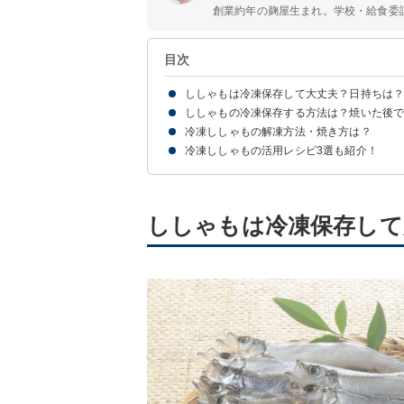
創業約年の麹屋生まれ。学校・給食委
目次
ししゃもは冷凍保存して大丈夫？日持ちは
ししゃもの冷凍保存する方法は？焼いた後で
ししゃもは冷凍保存で長持ちする！
冷凍ししゃもの解凍方法・焼き方は？
ししゃもの冷凍方法【基本】
ししゃもの冷凍方法【氷漬け】
焼いたししゃもの冷凍方法【調理済み】
冷凍ししゃもの活用レシピ3選も紹介！
冷凍ししゃもは解凍せずそのまま調理するのがお
①フライパン
②トースター
③グリル
④オーブンレンジ
①ししゃもの南蛮漬け
②ししゃもの磯辺揚げ
③ししゃものソテー
ししゃもは冷凍保存して