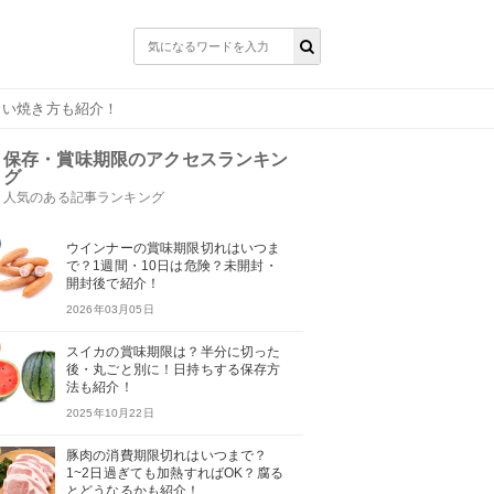
しい焼き方も紹介！
保存・賞味期限のアクセスランキン
グ
人気のある記事ランキング
ウインナーの賞味期限切れはいつま
で？1週間・10日は危険？未開封・
開封後で紹介！
2026年03月05日
スイカの賞味期限は？半分に切った
後・丸ごと別に！日持ちする保存方
法も紹介！
2025年10月22日
豚肉の消費期限切れはいつまで？
1~2日過ぎても加熱すればOK？腐る
とどうなるかも紹介！