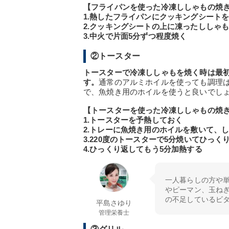
【フライパンを使った冷凍ししゃもの焼
1.熱したフライパンにクッキングシート
2.クッキングシートの上に凍ったししゃ
3.中火で片面5分ずつ程度焼く
②トースター
トースターで冷凍ししゃもを焼く時は最
す。
通常のアルミホイルを使っても調理
で、魚焼き用のホイルを使うと良いでし
【トースターを使った冷凍ししゃもの焼
1.トースターを予熱しておく
2.トレーに魚焼き用のホイルを敷いて、
3.220度のトースターで5分焼いてひっく
4.ひっくり返してもう5分加熱する
一人暮らしの方や
やピーマン、玉ね
の不足しているビタ
平島さゆり
管理栄養士