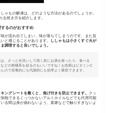
ししゃもの解凍は、どのような方法があるのでしょうか。
れる焼き方を紹介します。
理するのがおすすめ
旨味が流れ出てしまい、味が落ちてしまうのです。また旨
臭いと感じることがあります。
ししゃもは小さくすぐ火が
まま調理すると良いでしょう。
方は、さっと水洗いして焼く前にお酒を振ったり、食べる
スなどの柑橘系を絞るのもいいですね！お魚類はビタミンC
せんので栄養的にも代謝的にも効率よく吸収できます。
ッキングシートを敷くと、焦げ付きを防止できます。
クッ
で加熱できるくっつかないアルミホイルなどでも代用可能
ている間は身が崩れないよう、菜箸などで触りすぎないよ