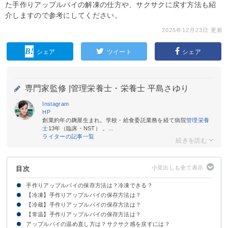
た手作りアップルパイの解凍の仕方や、サクサクに戻す方法も紹
介しますので参考にしてください。
2025年12月23日 更新
シェア
ツイート
シェア
専門家監修 |
管理栄養士・栄養士 平島さゆり
Instagram
HP
創業約年の麹屋生まれ。学校・給食委託業務を経て病院
管理栄養
士
13年（臨床・NST） 。...
ライターの記事一覧
目次
手作りアップルパイの保存方法は？冷凍できる？
【冷凍】手作りアップルパイの保存方法は？
手作りアップルパイの保存方法・日持ち一覧
手作りアップルパイに常温保存は不向き
手作りアップルパイを長期保存したい時は冷凍がおすすめ
【冷蔵】手作りアップルパイの保存方法は？
【焼いた後】手作りアップルパイを冷凍保存する方法
【焼く前】手作りアップルパイを冷凍保存する方法
冷凍保存したアップルパイの解凍方法
【常温】手作りアップルパイの保存方法は？
アップルパイの温め直し方は？サクサク感を戻すには？