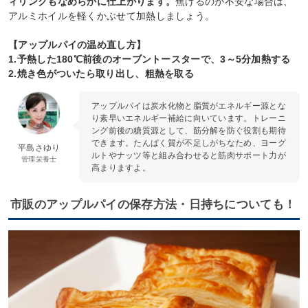
ィリングもなめらかに仕上がります。
焦げるのが不安な場合は、
アルミホイルを軽くかぶせて加熱しましょう。
【アップルパイの温め直し方】
1.予熱した180℃前後のオーブントースターで、3～5分加熱する
2.焼き色がついたら取り出し、粗熱を取る
アップルパイは炭水化物と脂質がエネルギー源とな
り素早いエネルギー補給に向いています。トレーニ
ング前後の糖質源として、筋分解を防ぐ役割も期待
できます。たんぱく質が不足しがちなため、ヨーグ
平島さゆり
ルトやナッツ等と組み合わせると筋肉サポート力が
管理栄養士
高まりますよ。
市販のアップルパイの保存方法・日持ちについても！