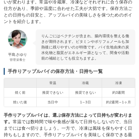
いが変わります。常温や冷蔵庫、冷凍などそれぞれに合う保存の
仕方があり、季節や温度に合わせた工夫が大切です。保存方法ご
との日持ちの目安と、アップルパイの美味しさを保つためのポイ
ントを紹介します。
りんごにはペクチンが含まれ、腸内環境を整える働
きが期待されます。ビタミンやポリフェノールも加
熱後に残りやすいのが特徴です。パイ生地由来の炭
水化物と脂質がエネルギー源となって、間食や活動
平島さゆり
前の補給としても役立ちますよ。
管理栄養士
手作りアップルパイの保存方法・日持ち一覧
常温
冷蔵
冷凍
焼く前
推奨できない
推奨できない
約3週間
焼いた後
当日中
1～3日
約2週間～1ヶ月
手作りアップルパイは、選ぶ保存方法によって日持ちが変わりま
す。
常温では数時間で味や食感が落ちて日持ちしないので、当日
までには食べ切りましょう。一方で、冷凍は風味を保ちやすく日
持ちもしますので、手作りアップルパイを美味しく保存できる最