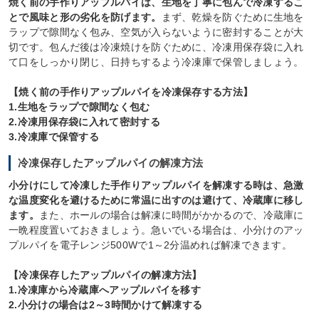
焼く前の手作りアップルパイは、生地を丁寧に包んで冷凍するこ
とで風味と形の劣化を防げます。
まず、乾燥を防ぐために生地を
ラップで隙間なく包み、空気が入らないように密封することが大
切です。包んだ後は冷凍焼けを防ぐために、冷凍用保存袋に入れ
て口をしっかり閉じ、日持ちするよう冷凍庫で保管しましょう。
【焼く前の手作りアップルパイを冷凍保存する方法】
1.生地をラップで隙間なく包む
2.冷凍用保存袋に入れて密封する
3.冷凍庫で保管する
冷凍保存したアップルパイの解凍方法
小分けにして冷凍した手作りアップルパイを解凍する時は、急激
な温度変化を避けるために常温に出すのは避けて、冷蔵庫に移し
ます。
また、ホールの場合は解凍に時間がかかるので、冷蔵庫に
一晩程度置いておきましょう。急いでいる場合は、小分けのアッ
プルパイを電子レンジ500Wで1～2分温めれば解凍できます。
【冷凍保存したアップルパイの解凍方法】
1.冷凍庫から冷蔵庫へアップルパイを移す
2.小分けの場合は2～3時間かけて解凍する