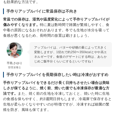
も効果的な方法です。
手作りアップルパイに常温保存は不向き
常温での保存は、湿気や温度変化によって手作りアップルパイが
傷みやすくなります。
特に夏は数時間で雑菌が繁殖しやすく、食
中毒の原因になるおそれがあります。冬でも生地が水分を吸って
食感が悪くなるため、長時間の放置は避けましょう。
アップルパイは、バターや砂糖の量によって大きく
変動しますが、1切れで約250〜350kcalとやや高エ
ネルギーです。食後のデザートにする時は、あらか
じめご飯半分くらいにするといいですね！
平島さゆり
管理栄養士
手作りアップルパイを長期保存したい時は冷凍がおすすめ
手作りアップルパイをできるだけ長く日持ちさせたい場合は美味
しさが保てるように、焼く前、焼いた後でも冷凍保存が最適な方
法です。
また、焼く前の生地を冷凍しておくと、焼いた時に生地
の食感を保ちやすく、約3週間日持ちします。冷蔵庫で保存すると
生地が柔らかくなりやすいのが特徴ですが、冷凍すれば細菌の繁
殖を防ぎ、風味も保てます。