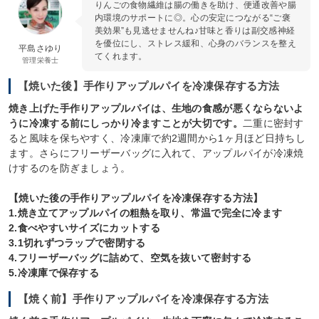
りんごの食物繊維は腸の働きを助け、便通改善や腸
内環境のサポートに◎。心の安定につながる“ご褒
美効果”も見逃せませんね♪甘味と香りは副交感神経
を優位にし、ストレス緩和、心身のバランスを整え
平島さゆり
てくれます。
管理栄養士
【焼いた後】手作りアップルパイを冷凍保存する方法
焼き上げた手作りアップルパイは、生地の食感が悪くならないよ
うに冷凍する前にしっかり冷ますことが大切です。
二重に密封す
ると風味を保ちやすく、冷凍庫で約2週間から1ヶ月ほど日持ちし
ます。さらにフリーザーバッグに入れて、アップルパイが冷凍焼
けするのを防ぎましょう。
【焼いた後の手作りアップルパイを冷凍保存する方法】
1.焼き立てアップルパイの粗熱を取り、常温で完全に冷ます
2.食べやすいサイズにカットする
3.1切れずつラップで密閉する
4.フリーザーバッグに詰めて、空気を抜いて密封する
5.冷凍庫で保存する
【焼く前】手作りアップルパイを冷凍保存する方法