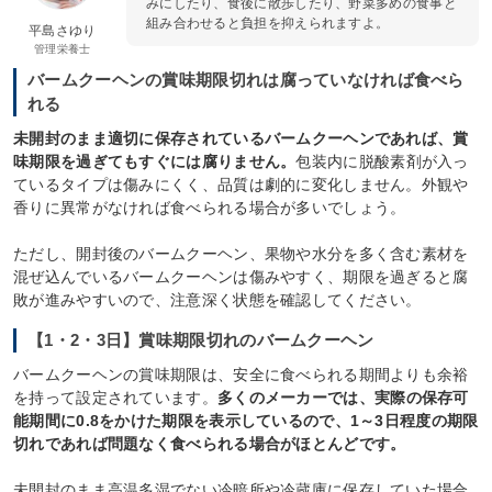
みにしたり、食後に散歩したり、野菜多めの食事と
組み合わせると負担を抑えられますよ。
平島さゆり
管理栄養士
バームクーヘンの賞味期限切れは腐っていなければ食べら
れる
未開封のまま適切に保存されているバームクーヘンであれば、賞
味期限を過ぎてもすぐには腐りません。
包装内に脱酸素剤が入っ
ているタイプは傷みにくく、品質は劇的に変化しません。外観や
香りに異常がなければ食べられる場合が多いでしょう。
ただし、開封後のバームクーヘン、果物や水分を多く含む素材を
混ぜ込んでいるバームクーヘンは傷みやすく、期限を過ぎると腐
敗が進みやすいので、注意深く状態を確認してください。
【1・2・3日】賞味期限切れのバームクーヘン
バームクーヘンの賞味期限は、安全に食べられる期間よりも余裕
を持って設定されています。
多くのメーカーでは、実際の保存可
能期間に0.8をかけた期限を表示しているので、1～3日程度の期限
切れであれば問題なく食べられる場合がほとんどです。
未開封のまま高温多湿でない冷暗所や冷蔵庫に保存していた場合