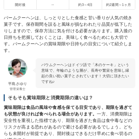
開封後
--
約3～4日
約2週間～1ヶ月
バームクーヘンは、しっとりとした食感と甘い香りが人気の焼き
菓子です。保存期間を誤ると風味が損なわれたり品質が低下した
りしますので、保存方法に気を付ける必要があります。購入後の
日持ちを把握しておくことは、美味しく食べるためにも大切で
す。バームクーヘンの賞味期限や日持ちの目安について紹介しま
す。
バウムクーヘンはドイツ語で「木のケーキ」という
意味で、年輪のような層が、長寿や繁栄を意味し縁
起の良い祝い菓子とされています！大切に頂きたい
ですね♪
平島さゆり
管理栄養士
そもそも賞味期限と消費期限の違いは？
賞味期限は食品の風味や食感を保てる目安であり、期限を過ぎて
も状態が良ければ食べられる場合があります。
一方、消費期限は
安全性を重視した指標であり、期限を過ぎた食品は食中毒などの
リスクが高まる恐れがあるので避ける必要があるでしょう。どち
らも未開封が前提であり、開封後はできるだけ早めに食べ切るの