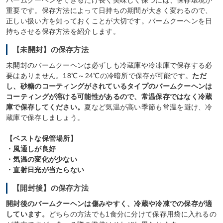
バームクーヘンをできるだけ長く美味しく保つには、保存環境が
重要です。保存方法によって日持ちの期間が大きく変わるので、
正しい扱い方を知っておくことが大切です。バームクーヘンを日
持ちさせる保存方法を紹介します。
【未開封】の保存方法
未開封のバームクーヘンは必ずしも冷蔵庫や冷凍庫で保存する必
要はありません。18℃～24℃の冷暗所で保存が可能です。
ただ
し、砂糖のコーティングがされているタイプのバームクーヘンは
コーティングが溶ける可能性があるので、常温保存ではなく冷蔵
庫で保存してください。
夏など気温が高い季節も常温を避け、冷
蔵庫で保存しましょう。
【ベストな保管場所】
・風通しが良好
・気温の変化が少ない
・直射日光が当たらない
【開封後】の保存方法
開封後のバームクーヘンは傷みやすく、冷蔵や冷凍での保存が適
しています。
どちらの方法でも1食分に分けて保存用袋に入れるの