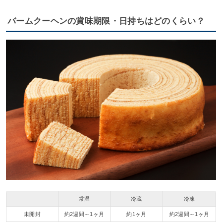
バームクーヘンの賞味期限・日持ちはどのくらい？
常温
冷蔵
冷凍
未開封
約2週間～1ヶ月
約1ヶ月
約2週間～1ヶ月