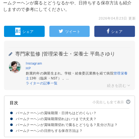
ームクーヘンが腐るとどうなるかや、日持ちする保存方法も紹介
しますので参考にしてください。
2026年04月23日 更新
シェア
ツイート
シェア
専門家監修 |
管理栄養士・栄養士 平島さゆり
Instagram
HP
創業約年の麹屋生まれ。学校・給食委託業務を経て病院
管理栄養
士
13年（臨床・NST） 。...
ライターの記事一覧
目次
バームクーヘンの賞味期限・日持ちはどのくらい？
バームクーヘンの賞味期限切れはいつまで大丈夫？
そもそも賞味期限と消費期限の違いは？
【未開封】バームクーヘンの賞味期限
【開封後】バームクーヘンの賞味期限
バームクーヘンが賞味期限切れで腐るとどうなる？見分け方は？
バームクーヘンの賞味期限切れは腐っていなければ食べられる
【1・2・3日】賞味期限切れのバームクーヘン
【1週間】賞味期限切れのバームクーヘン
【10日〜2週間】賞味期限切れのバームクーヘン
【1ヶ月以上】賞味期限切れのバームクーヘン
バームクーヘンの日持ちする保存方法は？
【未開封】の保存方法
【開封後】の保存方法