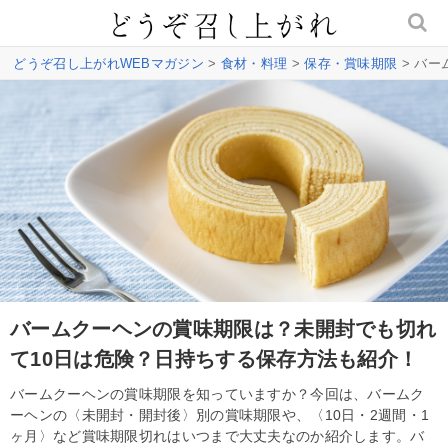
どうぞ召し上がれWEBマガジン
>
食材・料理
>
保存・賞味期限
> バ
バームクーヘンの賞味期限は？未開封でも切れ
て10日は危険？日持ちする保存方法も紹介！
バームクーヘンの賞味期限を知っていますか？今回は、バームク
ーヘンの〈未開封・開封後〉別の賞味期限や、〈10日・2週間・1
ヶ月〉など賞味期限切れはいつまで大丈夫なのか紹介します。バ