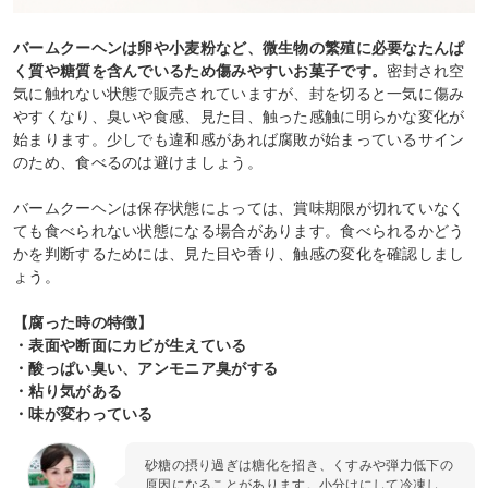
バームクーヘンは卵や小麦粉など、微生物の繁殖に必要なたんぱ
く質や糖質を含んでいるため傷みやすいお菓子です。
密封され空
気に触れない状態で販売されていますが、封を切ると一気に傷み
やすくなり、臭いや食感、見た目、触った感触に明らかな変化が
始まります。少しでも違和感があれば腐敗が始まっているサイン
のため、食べるのは避けましょう。
バームクーヘンは保存状態によっては、賞味期限が切れていなく
ても食べられない状態になる場合があります。食べられるかどう
かを判断するためには、見た目や香り、触感の変化を確認しまし
ょう。
【腐った時の特徴】
・表面や断面にカビが生えている
・酸っぱい臭い、アンモニア臭がする
・粘り気がある
・味が変わっている
砂糖の摂り過ぎは糖化を招き、くすみや弾力低下の
原因になることがあります。小分けにして冷凍し、