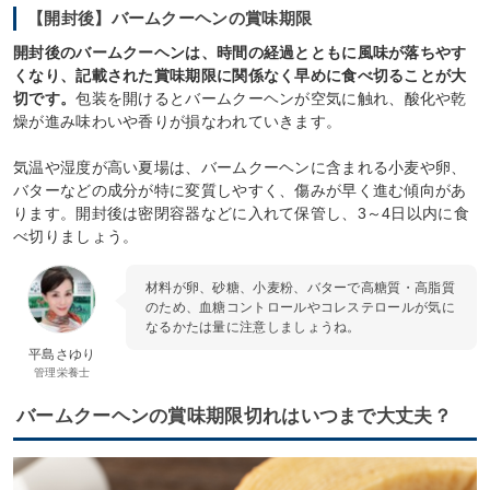
【開封後】バームクーヘンの賞味期限
開封後のバームクーヘンは、時間の経過とともに風味が落ちやす
くなり、記載された賞味期限に関係なく早めに食べ切ることが大
切です。
包装を開けるとバームクーヘンが空気に触れ、酸化や乾
燥が進み味わいや香りが損なわれていきます。
気温や湿度が高い夏場は、バームクーヘンに含まれる小麦や卵、
バターなどの成分が特に変質しやすく、傷みが早く進む傾向があ
ります。開封後は密閉容器などに入れて保管し、3～4日以内に食
べ切りましょう。
材料が卵、砂糖、小麦粉、バターで高糖質・高脂質
のため、血糖コントロールやコレステロールが気に
なるかたは量に注意しましょうね。
平島さゆり
管理栄養士
バームクーヘンの賞味期限切れはいつまで大丈夫？