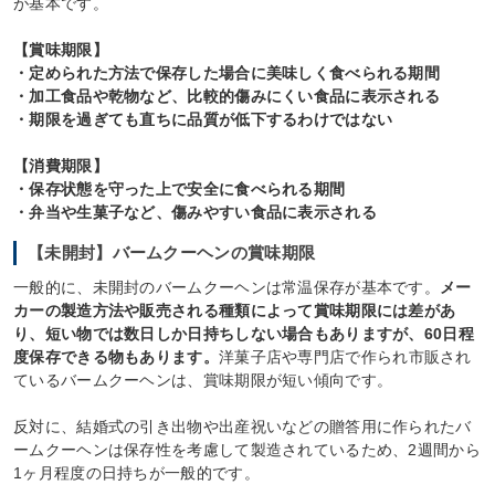
が基本です。
【賞味期限】
・定められた方法で保存した場合に美味しく食べられる期間
・加工食品や乾物など、比較的傷みにくい食品に表示される
・期限を過ぎても直ちに品質が低下するわけではない
【消費期限】
・保存状態を守った上で安全に食べられる期間
・弁当や生菓子など、傷みやすい食品に表示される
【未開封】バームクーヘンの賞味期限
一般的に、未開封のバームクーヘンは常温保存が基本です。
メー
カーの製造方法や販売される種類によって賞味期限には差があ
り、短い物では数日しか日持ちしない場合もありますが、60日程
度保存できる物もあります。
洋菓子店や専門店で作られ市販され
ているバームクーヘンは、賞味期限が短い傾向です。
反対に、結婚式の引き出物や出産祝いなどの贈答用に作られたバ
ームクーヘンは保存性を考慮して製造されているため、2週間から
1ヶ月程度の日持ちが一般的です。