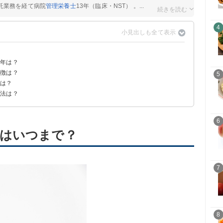
託業務を経て病院
管理栄養士
13年（臨床・NST） 。...
4
半年は？
特徴は？
ば使える
5
法は？
方法は？
6
はいつまで？
7
8