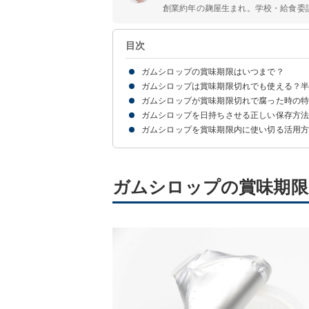
創業約年の麹屋生まれ。学校・給食委
目次
ガムシロップの賞味期限はいつまで？
ガムシロップは賞味期限切れでも使える？
ガムシロップの賞味期限は1年程度
開封後のガムシロップはすぐに使い切ろう
ガムシロップが賞味期限切れで腐った時の
まずは賞味期限と消費期限の違いを知っておこう
ガムシロップは賞味期限切れでも腐っていなけれ
ガムシロップを日持ちさせる正しい保存方
①匂い
②見た目
③味
ガムシロップを賞味期限内に使い切る活用
ガムシロップは【常温保存】がおすすめ
ガムシロップの賞味期限