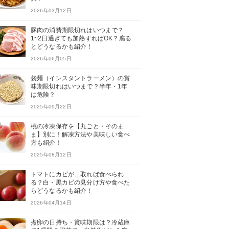
2026年03月12日
豚肉の消費期限切れはいつまで？
1~2日過ぎても加熱すればOK？腐る
とどうなるかも紹介！
2026年06月05日
袋麺（インスタントラーメン）の賞
味期限切れはいつまで？半年・1年
は危険？
2025年09月22日
桃の冷凍保存を【丸ごと・そのま
ま】別に！解凍方法や美味しい食べ
方も紹介！
2025年08月12日
トマトにカビが…取れば食べられ
る？白・黒カビの見分け方や食べた
らどうなるかも紹介！
2026年04月14日
煮卵の日持ち・賞味期限は？冷蔵庫