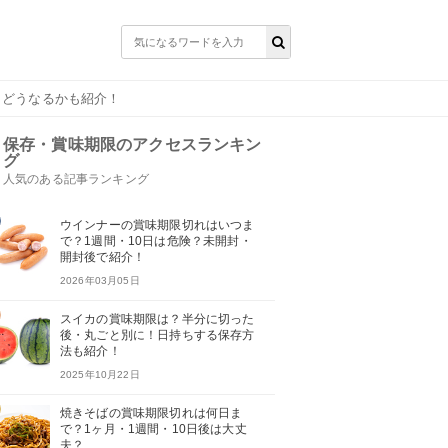
とどうなるかも紹介！
保存・賞味期限のアクセスランキン
グ
人気のある記事ランキング
ウインナーの賞味期限切れはいつま
で？1週間・10日は危険？未開封・
開封後で紹介！
2026年03月05日
スイカの賞味期限は？半分に切った
後・丸ごと別に！日持ちする保存方
法も紹介！
2025年10月22日
焼きそばの賞味期限切れは何日ま
で？1ヶ月・1週間・10日後は大丈
夫？