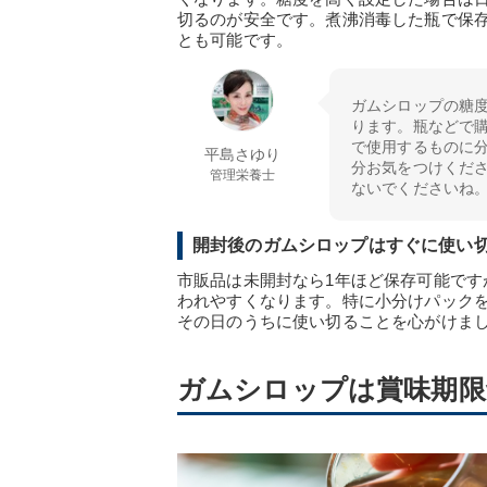
切るのが安全です。煮沸消毒した瓶で保存
とも可能です。
ガムシロップの糖度
ります。瓶などで
で使用するものに
平島さゆり
分お気をつけくだ
管理栄養士
ないでくださいね
開封後のガムシロップはすぐに使い
市販品は未開封なら1年ほど保存可能で
われやすくなります。特に小分けパック
その日のうちに使い切ることを心がけま
ガムシロップは賞味期限