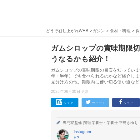
どうぞ召し上がれWEBマガジン
>
食材・料理
>
保
ガムシロップの賞味期限
うなるかも紹介！
ガムシロップの賞味期限の目安を知っていま
年・半年〉でも食べられるのかなど紹介しま
見分け方の他、期限内に使い切る使い道など
2025年06月30日 更新
シェア
ツイート
シェア
専門家監修 |
管理栄養士・栄養士 平島さゆり
Instagram
HP