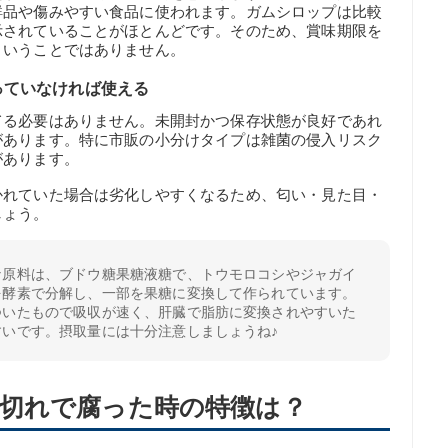
鮮品や傷みやすい食品に使われます。ガムシロップは比較
示されていることがほとんどです。そのため、賞味期限を
ということではありません。
っていなければ使える
てる必要はありません。未開封かつ保存状態が良好であれ
があります。特に市販の小分けタイプは雑菌の侵入リスク
があります。
かれていた場合は劣化しやすくなるため、匂い・見た目・
しょう。
な原料は、ブドウ糖果糖液糖で、トウモロコシやジャガイ
を酵素で分解し、一部を果糖に変換して作られています。
ついたもので吸収が速く、肝臓で脂肪に変換されやすいた
すいです。摂取量には十分注意しましょうね♪
切れで腐った時の特徴は？