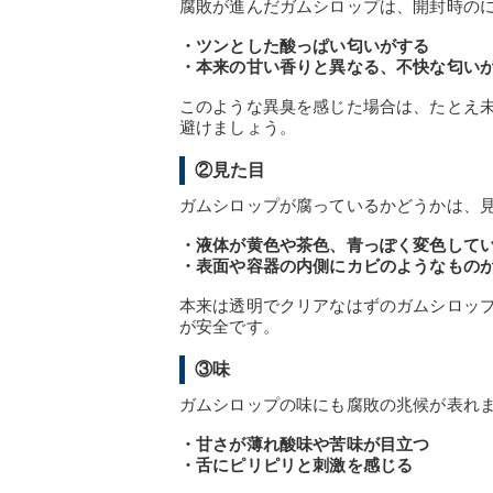
腐敗が進んだガムシロップは、開封時の
・ツンとした酸っぱい匂いがする
・本来の甘い香りと異なる、不快な匂い
このような異臭を感じた場合は、たとえ
避けましょう。
②見た目
ガムシロップが腐っているかどうかは、
・液体が黄色や茶色、青っぽく変色して
・表面や容器の内側にカビのようなもの
本来は透明でクリアなはずのガムシロッ
が安全です。
③味
ガムシロップの味にも腐敗の兆候が表れ
・甘さが薄れ酸味や苦味が目立つ
・舌にピリピリと刺激を感じる