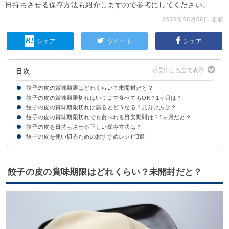
日持ちさせる保存方法も紹介しますので参考にしてください。
2026年06月06日 更新
シェア
ツイート
シェア
目次
餃子の皮の賞味期限はどれくらい？未開封だと？
餃子の皮の賞味期限切れはいつまで食べてもOK？1ヶ月は？
餃子の皮の賞味期限の目安【市販】
餃子の皮の賞味期限の目安【手作り】
餃子の皮の賞味期限切れは腐るとどうなる？見分け方は？
まずは賞味期限の定義を知っておこう
餃子の皮の賞味期限切れは腐っていなければ食べられる
餃子の皮の賞味期限切れでも食べれる目安期間は？1ヶ月だと？
①見た目
②臭い
③触感
餃子の皮を日持ちさせる正しい保存方法は？
賞味期限切れ【1週間】の場合
賞味期限切れ【1ヶ月】の場合
賞味期限切れ【半年】の場合
賞味期限切れ【１年】の場合
餃子の皮を使い切るためのおすすめレシピ3選！
餃子の皮を日持ちさせるには冷凍保存がおすすめ
①おつまみウインナー
②簡単ラザニア
③餃子の皮の簡単ミルフィーユ
餃子の皮の賞味期限はどれくらい？未開封だと？