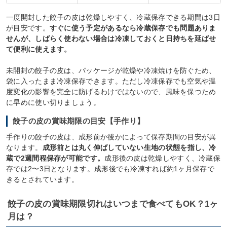
一度開封した餃子の皮は乾燥しやすく、冷蔵保存できる期間は3日
が目安です。
すぐに使う予定があるなら冷蔵保存でも問題ありま
せんが、しばらく使わない場合は冷凍しておくと日持ちを延ばせ
て便利に使えます。
未開封の餃子の皮は、パッケージが乾燥や冷凍焼けを防ぐため、
袋に入ったまま冷凍保存できます。ただし冷凍保存でも空気や温
度変化の影響を完全に防げるわけではないので、風味を保つため
に早めに使い切りましょう。
餃子の皮の賞味期限の目安【手作り】
手作りの餃子の皮は、成形前か後かによって保存期間の目安が異
なります。
成形前とは丸く伸ばしていない生地の状態を指し、冷
蔵で2週間程保存が可能です。
成形後の皮は乾燥しやすく、冷蔵保
存では2〜3日となります。成形後でも冷凍すれば約1ヶ月保存で
きるとされています。
餃子の皮の賞味期限切れはいつまで食べてもOK？1ヶ
月は？