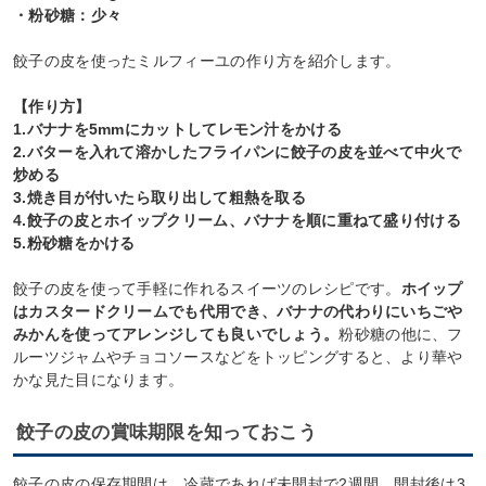
・粉砂糖：少々
餃子の皮を使ったミルフィーユの作り方を紹介します。
【作り方】
1.バナナを5mmにカットしてレモン汁をかける
2.バターを入れて溶かしたフライパンに餃子の皮を並べて中火で
炒める
3.焼き目が付いたら取り出して粗熱を取る
4.餃子の皮とホイップクリーム、バナナを順に重ねて盛り付ける
5.粉砂糖をかける
餃子の皮を使って手軽に作れるスイーツのレシピです。
ホイップ
はカスタードクリームでも代用でき、バナナの代わりにいちごや
みかんを使ってアレンジしても良いでしょう。
粉砂糖の他に、フ
ルーツジャムやチョコソースなどをトッピングすると、より華や
かな見た目になります。
餃子の皮の賞味期限を知っておこう
餃子の皮の保存期間は、冷蔵であれば未開封で2週間、開封後は3