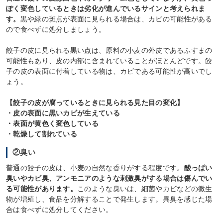
ぽく変色しているときは劣化が進んでいるサインと考えられま
す。
黒や緑の斑点が表面に見られる場合は、カビの可能性がある
ので食べずに処分しましょう。
餃子の皮に見られる黒い点は、原料の小麦の外皮であるふすまの
可能性もあり、皮の内部に含まれていることがほとんどです。餃
子の皮の表面に付着している物は、カビである可能性が高いでし
ょう。
【餃子の皮が腐っているときに見られる見た目の変化】
・皮の表面に黒いカビが生えている
・表面が黄色く変色している
・乾燥して割れている
②臭い
普通の餃子の皮は、小麦の自然な香りがする程度です。
酸っぱい
臭いやカビ臭、アンモニアのような刺激臭がする場合は傷んでい
る可能性があります。
このような臭いは、細菌やカビなどの微生
物が増殖し、食品を分解することで発生します。異臭を感じた場
合は食べずに処分してください。