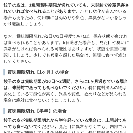
餃子の皮は、1週間賞味期限が切れていても、未開封で冷蔵保存さ
れていれば食べられることがあります。
ただし劣化が進んでいる
場合もあるため、使用前にはぬめりや変色、異臭がないかをしっ
かり確認しましょう。
なお、賞味期限切れが2日や3日程度であれば、保存状態が良けれ
ば食べられることがあります。5日過ぎた場合も、見た目や臭いに
異常がなければ食べられる可能性はありますが、状態を慎重に確
認しましょう。少しでも異常を感じた場合は、無理に食べず処分
してください。
賞味期限切れ【1ヶ月】の場合
餃子の皮は賞味期限が10日〜2週間、さらに1ヶ月過ぎている場合
は、未開封であっても食べないでください。
特に開封済みの物は
劣化している可能性が高く、異臭や変色、ぬめりなどが見られる
場合は絶対に食べないようにしましょう。
賞味期限切れ【半年】の場合
餃子の皮が賞味期限切れから半年経っている場合は、未開封であ
っても食べないでください。
見た目に異常がなくても、内部でカ
ビや細菌が繁殖している危険性があります。特に開封済みの物は